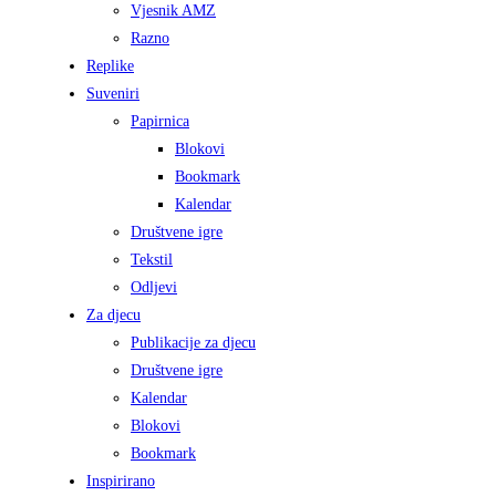
Vjesnik AMZ
Razno
Replike
Suveniri
Papirnica
Blokovi
Bookmark
Kalendar
Društvene igre
Tekstil
Odljevi
Za djecu
Publikacije za djecu
Društvene igre
Kalendar
Blokovi
Bookmark
Inspirirano