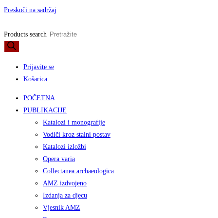
Preskoči na sadržaj
Products search
Prijavite se
Košarica
POČETNA
PUBLIKACIJE
Katalozi i monografije
Vodiči kroz stalni postav
Katalozi izložbi
Opera varia
Collectanea archaeologica
AMZ izdvojeno
Izdanja za djecu
Vjesnik AMZ