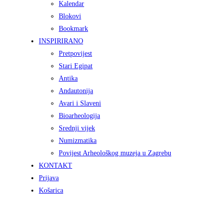
Kalendar
Blokovi
Bookmark
INSPIRIRANO
Pretpovijest
Stari Egipat
Antika
Andautonija
Avari i Slaveni
Bioarheologija
Srednji vijek
Numizmatika
Povijest Arheološkog muzeja u Zagrebu
KONTAKT
Prijava
Košarica