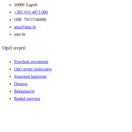
10000 Zagreb
+385 (0)1 4873 000
OIB: 79157146686
amz@amz.hr
amz.hr
Opći uvjeti
Pravilnik privatnosti
Opći uvjeti poslovanja
Sigurnost kupovine
Dostava
Reklamacije
Raskid ugovora