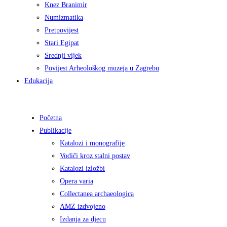
Knez Branimir
Numizmatika
Pretpovijest
Stari Egipat
Srednji vijek
Povijest Arheološkog muzeja u Zagrebu
Edukacija
Početna
Publikacije
Katalozi i monografije
Vodiči kroz stalni postav
Katalozi izložbi
Opera varia
Collectanea archaeologica
AMZ izdvojeno
Izdanja za djecu