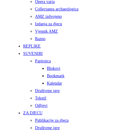
Opera varia
Collectanea archaeologica
AMZ izdvojeno
Izdanja za djecu
Vjesnik AMZ
Razno
REPLIKE
SUVENIRI
Papirnica
Blokovi
Bookmark
Kalendar
Društvene igre
Tekstil
Odljevi
ZA DJECU
Publikacije za djecu
Društvene igre