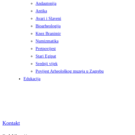
Andautonija
Antika
Avari i Slaveni
Bioarheologija
Knez Branimir
Numizmatika
Pretpovijest
Stari Egipat
Srednji vijek
Povijest Arheološkog muzeja u Zagrebu
Edukacija
Kontakt