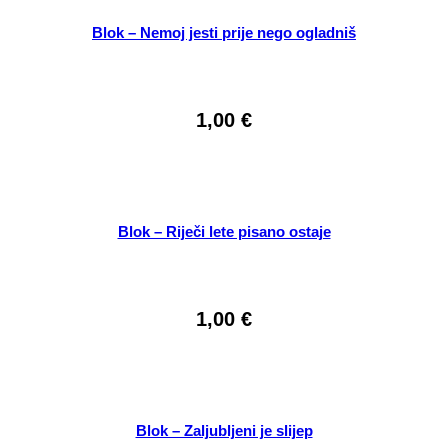
Blok – Nemoj jesti prije nego ogladniš
1,00
€
Blok – Riječi lete pisano ostaje
1,00
€
Blok – Zaljubljeni je slijep