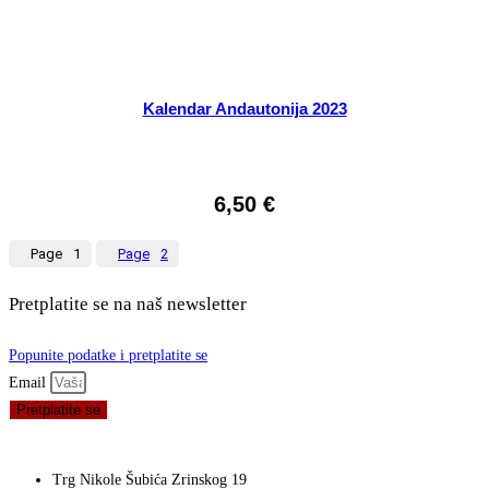
Kalendar Andautonija 2023
6,50
€
Page
1
Page
2
Pretplatite se na naš newsletter
Popunite podatke i pretplatite se
Email
Pretplatite se
Trg Nikole Šubića Zrinskog 19