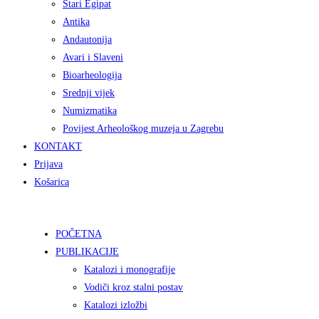
Stari Egipat
Antika
Andautonija
Avari i Slaveni
Bioarheologija
Srednji vijek
Numizmatika
Povijest Arheološkog muzeja u Zagrebu
KONTAKT
Prijava
Košarica
POČETNA
PUBLIKACIJE
Katalozi i monografije
Vodiči kroz stalni postav
Katalozi izložbi