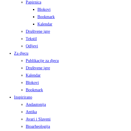
Papirnica
Blokovi
Bookmark
Kalendar
Društvene igre
Tekstil
Odljevi
Za djecu
Publikacije za djecu
Društvene igre
Kalendar
Blokovi
Bookmark
Inspirirano
Andautonija
Antika
Avari i Slaveni
Bioarheologija