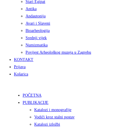
Stari Egipat
Antika
Andautonija
Avari i Slaveni
Bioarheologija
Srednji vijek
Numizmatika
Povijest Arheološkog muzeja u Zagrebu
KONTAKT
Prijava
Košarica
POČETNA
PUBLIKACIJE
Katalozi i monografije
Vodiči kroz stalni postav
Katalozi izložbi