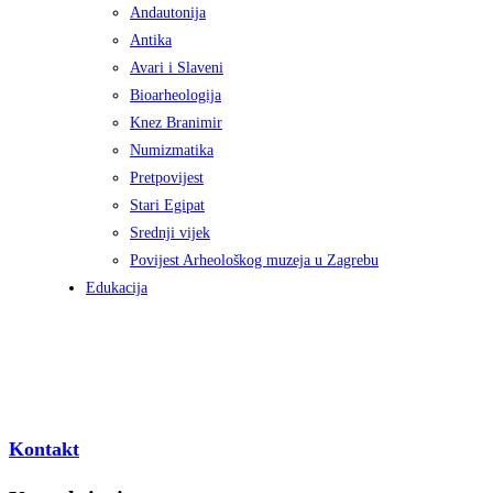
Andautonija
Antika
Avari i Slaveni
Bioarheologija
Knez Branimir
Numizmatika
Pretpovijest
Stari Egipat
Srednji vijek
Povijest Arheološkog muzeja u Zagrebu
Edukacija
Kontakt