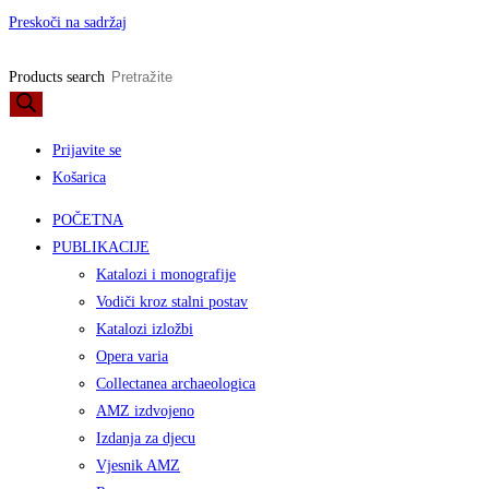
Preskoči na sadržaj
Products search
Prijavite se
Košarica
POČETNA
PUBLIKACIJE
Katalozi i monografije
Vodiči kroz stalni postav
Katalozi izložbi
Opera varia
Collectanea archaeologica
AMZ izdvojeno
Izdanja za djecu
Vjesnik AMZ