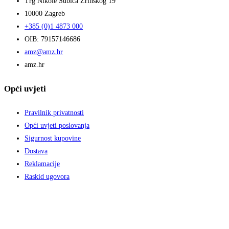
Trg Nikole Šubića Zrinskog 19
10000 Zagreb
+385 (0)1 4873 000
OIB: 79157146686
amz@amz.hr
amz.hr
Opći uvjeti
Pravilnik privatnosti
Opći uvjeti poslovanja
Sigurnost kupovine
Dostava
Reklamacije
Raskid ugovora