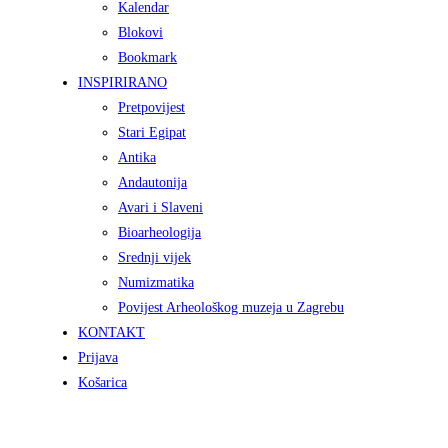
Kalendar
Blokovi
Bookmark
INSPIRIRANO
Pretpovijest
Stari Egipat
Antika
Andautonija
Avari i Slaveni
Bioarheologija
Srednji vijek
Numizmatika
Povijest Arheološkog muzeja u Zagrebu
KONTAKT
Prijava
Košarica