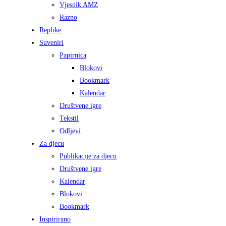
Vjesnik AMZ
Razno
Replike
Suveniri
Papirnica
Blokovi
Bookmark
Kalendar
Društvene igre
Tekstil
Odljevi
Za djecu
Publikacije za djecu
Društvene igre
Kalendar
Blokovi
Bookmark
Inspirirano