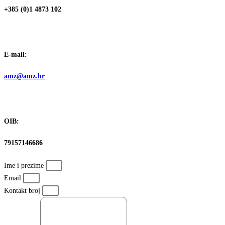
+385 (0)1 4873 102
E-mail:
amz@amz.hr
OIB:
79157146686
Ime i prezime
Email
Kontakt broj