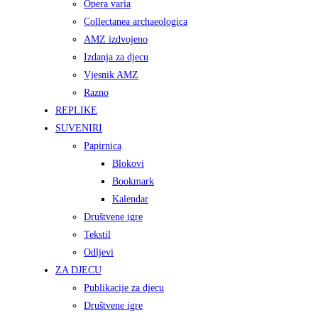
Opera varia
Collectanea archaeologica
AMZ izdvojeno
Izdanja za djecu
Vjesnik AMZ
Razno
REPLIKE
SUVENIRI
Papirnica
Blokovi
Bookmark
Kalendar
Društvene igre
Tekstil
Odljevi
ZA DJECU
Publikacije za djecu
Društvene igre