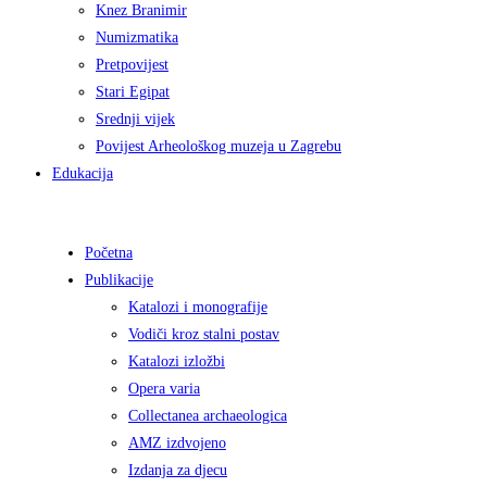
Knez Branimir
Numizmatika
Pretpovijest
Stari Egipat
Srednji vijek
Povijest Arheološkog muzeja u Zagrebu
Edukacija
Početna
Publikacije
Katalozi i monografije
Vodiči kroz stalni postav
Katalozi izložbi
Opera varia
Collectanea archaeologica
AMZ izdvojeno
Izdanja za djecu