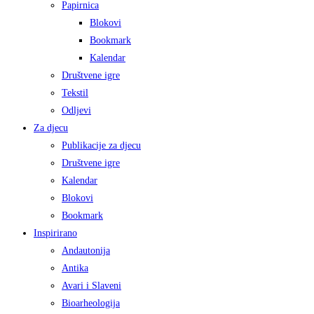
Papirnica
Blokovi
Bookmark
Kalendar
Društvene igre
Tekstil
Odljevi
Za djecu
Publikacije za djecu
Društvene igre
Kalendar
Blokovi
Bookmark
Inspirirano
Andautonija
Antika
Avari i Slaveni
Bioarheologija