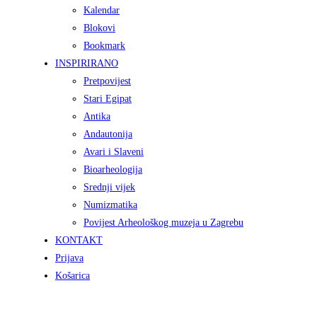
Kalendar
Blokovi
Bookmark
INSPIRIRANO
Pretpovijest
Stari Egipat
Antika
Andautonija
Avari i Slaveni
Bioarheologija
Srednji vijek
Numizmatika
Povijest Arheološkog muzeja u Zagrebu
KONTAKT
Prijava
Košarica