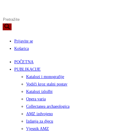
Preskoči
na
Products
sadržaj
search
Prijavite se
Košarica
POČETNA
PUBLIKACIJE
Katalozi i monografije
Vodiči kroz stalni postav
Katalozi izložbi
Opera varia
Collectanea archaeologica
AMZ izdvojeno
Izdanja za djecu
Vjesnik AMZ