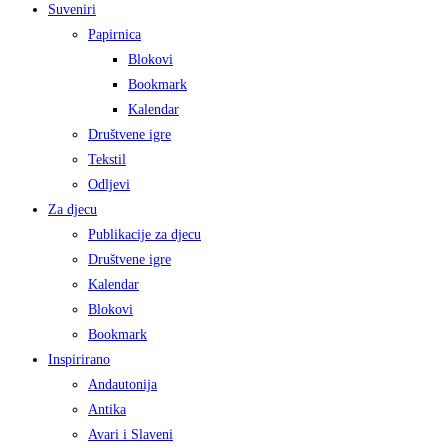
Suveniri
Papirnica
Blokovi
Bookmark
Kalendar
Društvene igre
Tekstil
Odljevi
Za djecu
Publikacije za djecu
Društvene igre
Kalendar
Blokovi
Bookmark
Inspirirano
Andautonija
Antika
Avari i Slaveni