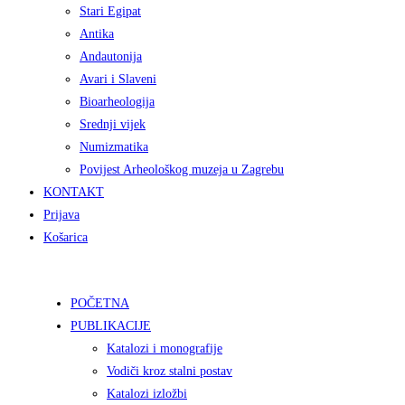
Stari Egipat
Antika
Andautonija
Avari i Slaveni
Bioarheologija
Srednji vijek
Numizmatika
Povijest Arheološkog muzeja u Zagrebu
KONTAKT
Prijava
Košarica
POČETNA
PUBLIKACIJE
Katalozi i monografije
Vodiči kroz stalni postav
Katalozi izložbi