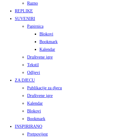
Razno
REPLIKE
SUVENIRI
Papirnica
Blokovi
Bookmark
Kalendar
Društvene igre
Tekstil
Odljevi
ZA DJECU
Publikacije za djecu
Društvene igre
Kalendar
Blokovi
Bookmark
INSPIRIRANO
Pretpovijest