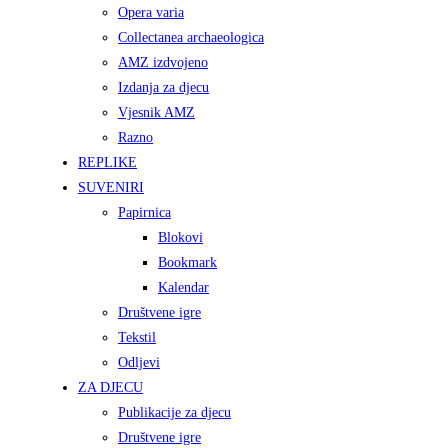
Opera varia
Collectanea archaeologica
AMZ izdvojeno
Izdanja za djecu
Vjesnik AMZ
Razno
REPLIKE
SUVENIRI
Papirnica
Blokovi
Bookmark
Kalendar
Društvene igre
Tekstil
Odljevi
ZA DJECU
Publikacije za djecu
Društvene igre