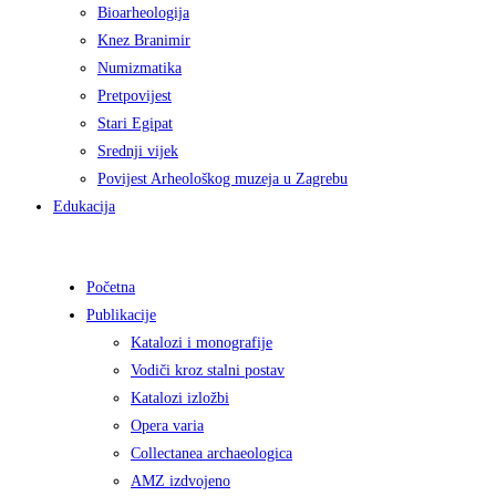
Bioarheologija
Knez Branimir
Numizmatika
Pretpovijest
Stari Egipat
Srednji vijek
Povijest Arheološkog muzeja u Zagrebu
Edukacija
Početna
Publikacije
Katalozi i monografije
Vodiči kroz stalni postav
Katalozi izložbi
Opera varia
Collectanea archaeologica
AMZ izdvojeno