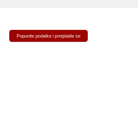
Pretplatite se na naš newsletter
Popunite podatke i pretplatite se
Trg Nikole Šubića Zrinskog 19
10000 Zagreb
+385 (0)1 4873 000
OIB: 79157146686
amz@amz.hr
amz.hr