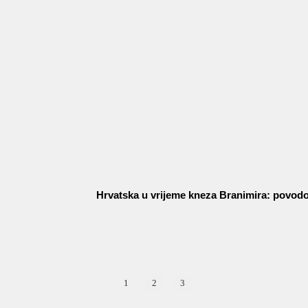
Hrvatska u vrijeme kneza Branimira: povodo
1
2
3