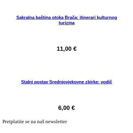
Sakralna baština otoka Brača: itinerari kulturnog
turizma
11,00
€
Stalni postav Srednjovjekovne zbirke: vodič
6,00
€
Pretplatite se na naš newsletter