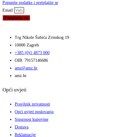
Popunite podatke i pretplatite se
Email
Pretplatite se
Trg Nikole Šubića Zrinskog 19
10000 Zagreb
+385 (0)1 4873 000
OIB: 79157146686
amz@amz.hr
amz.hr
Opći uvjeti
Pravilnik privatnosti
Opći uvjeti poslovanja
Sigurnost kupovine
Dostava
Reklamacije