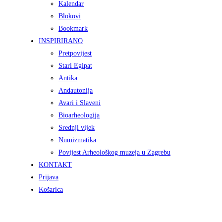
Kalendar
Blokovi
Bookmark
INSPIRIRANO
Pretpovijest
Stari Egipat
Antika
Andautonija
Avari i Slaveni
Bioarheologija
Srednji vijek
Numizmatika
Povijest Arheološkog muzeja u Zagrebu
KONTAKT
Prijava
Košarica