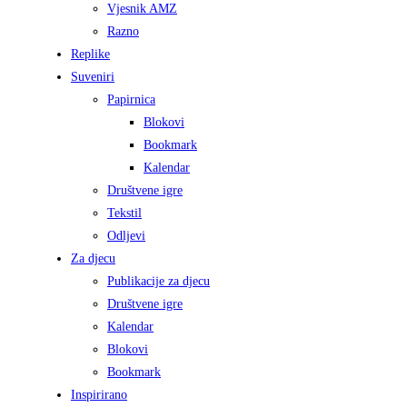
Vjesnik AMZ
Razno
Replike
Suveniri
Papirnica
Blokovi
Bookmark
Kalendar
Društvene igre
Tekstil
Odljevi
Za djecu
Publikacije za djecu
Društvene igre
Kalendar
Blokovi
Bookmark
Inspirirano