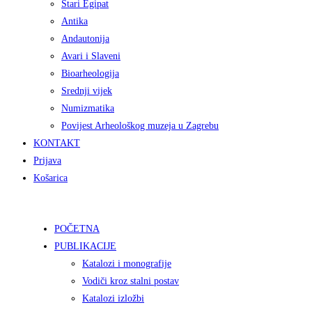
Stari Egipat
Antika
Andautonija
Avari i Slaveni
Bioarheologija
Srednji vijek
Numizmatika
Povijest Arheološkog muzeja u Zagrebu
KONTAKT
Prijava
Košarica
POČETNA
PUBLIKACIJE
Katalozi i monografije
Vodiči kroz stalni postav
Katalozi izložbi