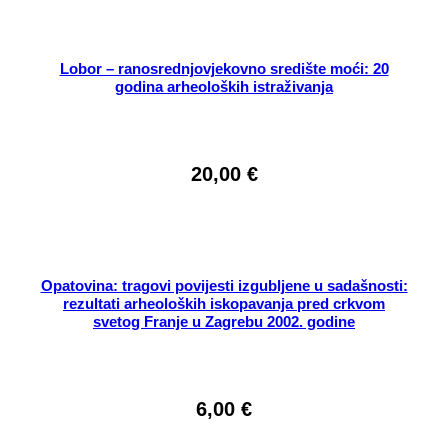
Lobor – ranosrednjovjekovno središte moći: 20
godina arheoloških istraživanja
20,00
€
Opatovina: tragovi povijesti izgubljene u sadašnosti:
rezultati arheoloških iskopavanja pred crkvom
svetog Franje u Zagrebu 2002. godine
6,00
€