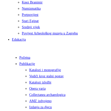
Knez Branimir
Numizmatika
Pretpovijest
Stari Egipat
Srednji vijek
Povijest Arheološkog muzeja u Zagrebu
Edukacija
Početna
Publikacije
Katalozi i monografije
Vodiči kroz stalni postav
Katalozi izložbi
Opera varia
Collectanea archaeologica
AMZ izdvojeno
Izdanja za djecu