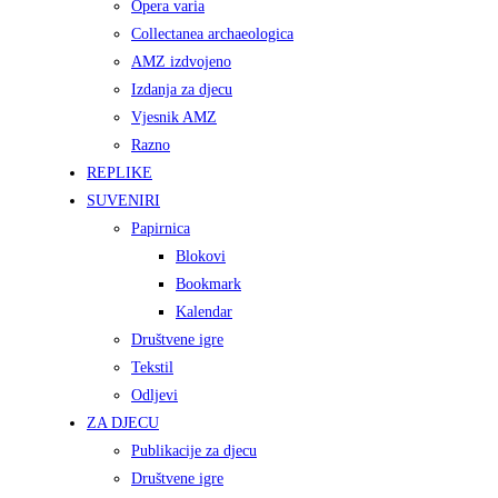
Opera varia
Collectanea archaeologica
AMZ izdvojeno
Izdanja za djecu
Vjesnik AMZ
Razno
REPLIKE
SUVENIRI
Papirnica
Blokovi
Bookmark
Kalendar
Društvene igre
Tekstil
Odljevi
ZA DJECU
Publikacije za djecu
Društvene igre