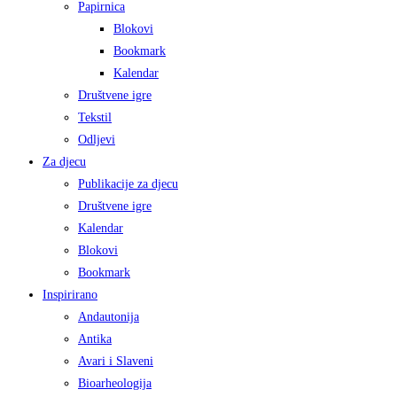
Papirnica
Blokovi
Bookmark
Kalendar
Društvene igre
Tekstil
Odljevi
Za djecu
Publikacije za djecu
Društvene igre
Kalendar
Blokovi
Bookmark
Inspirirano
Andautonija
Antika
Avari i Slaveni
Bioarheologija