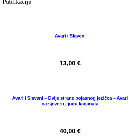
Publikacije
Avari i Slaveni
13,00
€
Avari i Slaveni – Dvije strane pojasnog jezičca – Avari
na sjeveru i jugu kaganata
40,00
€