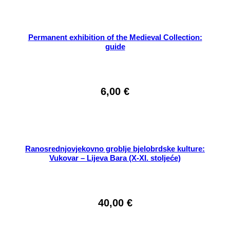
Permanent exhibition of the Medieval Collection:
guide
6,00
€
Ranosrednjovjekovno groblje bjelobrdske kulture:
Vukovar – Lijeva Bara (X-XI. stoljeće)
40,00
€