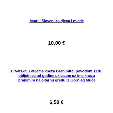
Avari i Slaveni za djecu i mlade
10,00
€
Hrvatska u vrijeme kneza Branimira: povodom 1130.
obljetnice od godine uklesane uz ime kneza
Branimira na oltarnu gredu iz Gornjeg Muća
6,50
€