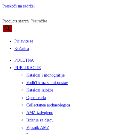
Preskoči na sadržaj
Products search
Prijavite se
Košarica
POČETNA
PUBLIKACIJE
Katalozi i monografije
Vodiči kroz stalni postav
Katalozi izložbi
Opera varia
Collectanea archaeologica
AMZ izdvojeno
Izdanja za djecu
Vjesnik AMZ