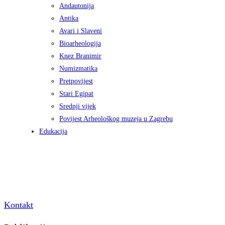
Andautonija
Antika
Avari i Slaveni
Bioarheologija
Knez Branimir
Numizmatika
Pretpovijest
Stari Egipat
Srednji vijek
Povijest Arheološkog muzeja u Zagrebu
Edukacija
Kontakt