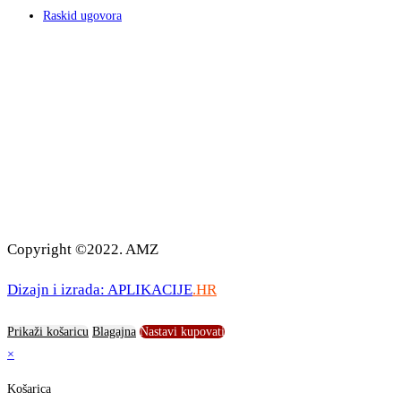
Raskid ugovora
Copyright ©2022. AMZ
Dizajn i izrada: APLIKACIJE
.HR
Prikaži košaricu
Blagajna
Nastavi kupovati
×
Košarica