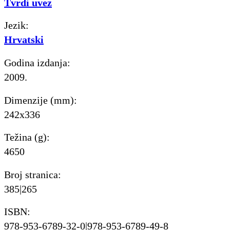
Tvrdi uvez
Jezik:
Hrvatski
Godina izdanja:
2009.
Dimenzije (mm):
242x336
Težina (g):
4650
Broj stranica:
385|265
ISBN:
978-953-6789-32-0|978-953-6789-49-8