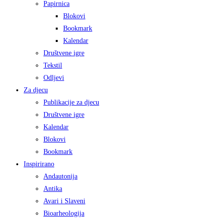
Papirnica
Blokovi
Bookmark
Kalendar
Društvene igre
Tekstil
Odljevi
Za djecu
Publikacije za djecu
Društvene igre
Kalendar
Blokovi
Bookmark
Inspirirano
Andautonija
Antika
Avari i Slaveni
Bioarheologija