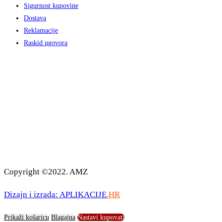
Sigurnost kupovine
Dostava
Reklamacije
Raskid ugovora
Copyright ©2022. AMZ
Dizajn i izrada: APLIKACIJE
.HR
Prikaži košaricu
Blagajna
Nastavi kupovati