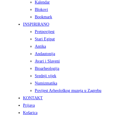
Kalendar
Blokovi
Bookmark
INSPIRIRANO
Pretpovijest
Stari Egipat
Antika
Andautonija
Avari i Slaveni
Bioarheologija
Srednji vijek
Numizmatika
Povijest Arheološkog muzeja u Zagrebu
KONTAKT
Prijava
Košarica