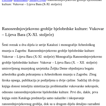
kulture: Vukovar – Lijeva Bara (X-XI. stoljeće)
Ranosrednjovjekovno groblje bjelobrdske kulture: Vukovar
– Lijeva Bara (X-XI. stoljeće)
Šesti svezak u dva dijela iz serije Katalozi i monografije Arheološkog
muzeja u Zagrebu: Ranosrednjovjekovno groblje bjelobrdske kulture:
Vukovar – Lijeva Bara (X-XI. stoljeće) Monografija Ranosrednjovjekovno
groblje bjelobrdske kulture: Vukovar – Lijeva Bara (X. – XII. stoljeće)
umirovljenog muzejskog savjetnika Željka Deme objedinjava bogatu
arheološku građu pohranjenu u Arheološkom muzeju u Zagrebu. Zbog
široka opsega, publikacija je podijeljena u dvije cjeline. Sadržaj tih dviju
knjiga donosi temeljitu sintetizaciju problematike vukovarske nekropole,
odnosno ranosrednjovjekovne bjelobrdske kulture. Prvi dio, dakle, prva
knjiga osim Kataloga predstavlja samo nalazište i iskopavanje
ranosrednjovjekovnog groblja, dok su u drugom dijelu detaljno razrađeni