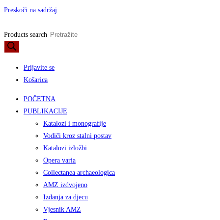
Preskoči na sadržaj
Products search
Prijavite se
Košarica
POČETNA
PUBLIKACIJE
Katalozi i monografije
Vodiči kroz stalni postav
Katalozi izložbi
Opera varia
Collectanea archaeologica
AMZ izdvojeno
Izdanja za djecu
Vjesnik AMZ