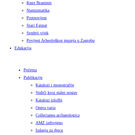
Knez Branimir
Numizmatika
Pretpovijest
Stari Egipat
Srednji vijek
Povijest Arheološkog muzeja u Zagrebu
Edukacija
Početna
Publikacije
Katalozi i monografije
Vodiči kroz stalni postav
Katalozi izložbi
Opera varia
Collectanea archaeologica
AMZ izdvojeno
Izdanja za djecu