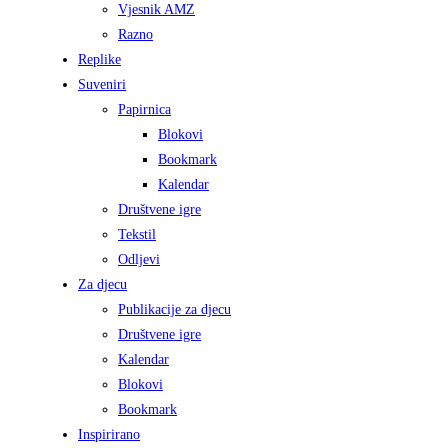
Vjesnik AMZ
Razno
Replike
Suveniri
Papirnica
Blokovi
Bookmark
Kalendar
Društvene igre
Tekstil
Odljevi
Za djecu
Publikacije za djecu
Društvene igre
Kalendar
Blokovi
Bookmark
Inspirirano