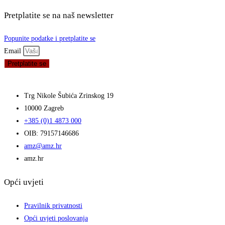
Pretplatite se na naš newsletter
Popunite podatke i pretplatite se
Email
Pretplatite se
Trg Nikole Šubića Zrinskog 19
10000 Zagreb
+385 (0)1 4873 000
OIB: 79157146686
amz@amz.hr
amz.hr
Opći uvjeti
Pravilnik privatnosti
Opći uvjeti poslovanja