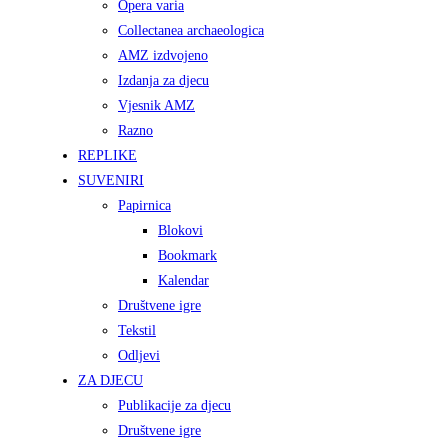
Opera varia
Collectanea archaeologica
AMZ izdvojeno
Izdanja za djecu
Vjesnik AMZ
Razno
REPLIKE
SUVENIRI
Papirnica
Blokovi
Bookmark
Kalendar
Društvene igre
Tekstil
Odljevi
ZA DJECU
Publikacije za djecu
Društvene igre