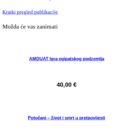
Kratki pregled publikacije
Možda će vas zanimati
AMDUAT Igra egipatskog podzemlja
40,00
€
Potočani – život i smrt u pretpovijesti