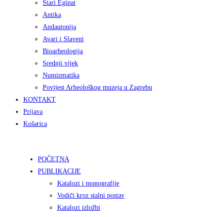
Stari Egipat
Antika
Andautonija
Avari i Slaveni
Bioarheologija
Srednji vijek
Numizmatika
Povijest Arheološkog muzeja u Zagrebu
KONTAKT
Prijava
Košarica
POČETNA
PUBLIKACIJE
Katalozi i monografije
Vodiči kroz stalni postav
Katalozi izložbi