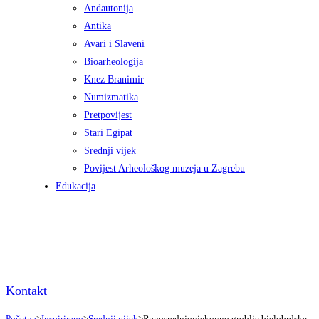
Andautonija
Antika
Avari i Slaveni
Bioarheologija
Knez Branimir
Numizmatika
Pretpovijest
Stari Egipat
Srednji vijek
Povijest Arheološkog muzeja u Zagrebu
Edukacija
Kontakt
Početna
>
Inspirirano
>
Srednji vijek
>
Ranosrednjovjekovno groblje bjelobrdske