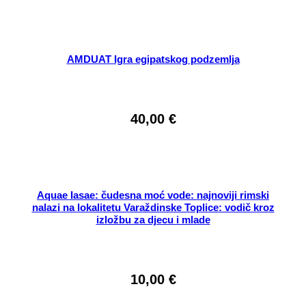
AMDUAT Igra egipatskog podzemlja
40,00
€
Aquae Iasae: čudesna moć vode: najnoviji rimski
nalazi na lokalitetu Varaždinske Toplice: vodič kroz
izložbu za djecu i mlade
10,00
€