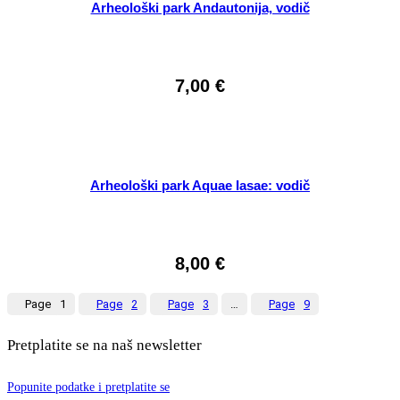
Arheološki park Andautonija, vodič
7,00
€
Arheološki park Aquae Iasae: vodič
8,00
€
Page
1
Page
2
Page
3
…
Page
9
Pretplatite se na naš newsletter
Popunite podatke i pretplatite se