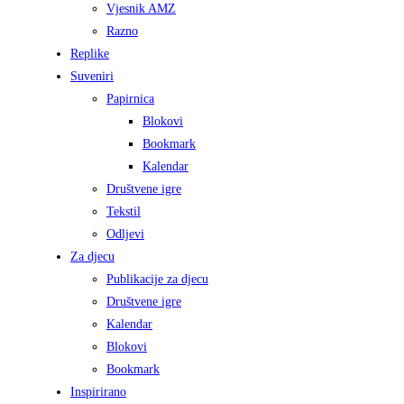
Vjesnik AMZ
Razno
Replike
Suveniri
Papirnica
Blokovi
Bookmark
Kalendar
Društvene igre
Tekstil
Odljevi
Za djecu
Publikacije za djecu
Društvene igre
Kalendar
Blokovi
Bookmark
Inspirirano