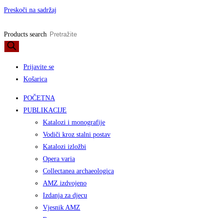
Preskoči na sadržaj
Products search
Prijavite se
Košarica
POČETNA
PUBLIKACIJE
Katalozi i monografije
Vodiči kroz stalni postav
Katalozi izložbi
Opera varia
Collectanea archaeologica
AMZ izdvojeno
Izdanja za djecu
Vjesnik AMZ