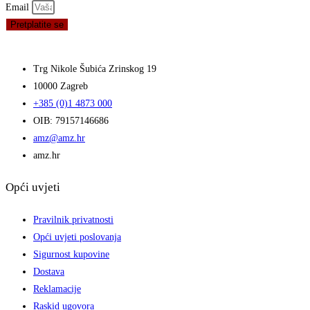
Email
Pretplatite se
Trg Nikole Šubića Zrinskog 19
10000 Zagreb
+385 (0)1 4873 000
OIB: 79157146686
amz@amz.hr
amz.hr
Opći uvjeti
Pravilnik privatnosti
Opći uvjeti poslovanja
Sigurnost kupovine
Dostava
Reklamacije
Raskid ugovora