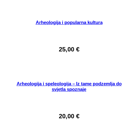
Arheologija i popularna kultura
25,00
€
Arheologija i speleologija – Iz tame podzemlja do
svjetla spoznaje
20,00
€