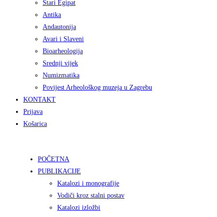
Stari Egipat
Antika
Andautonija
Avari i Slaveni
Bioarheologija
Srednji vijek
Numizmatika
Povijest Arheološkog muzeja u Zagrebu
KONTAKT
Prijava
Košarica
POČETNA
PUBLIKACIJE
Katalozi i monografije
Vodiči kroz stalni postav
Katalozi izložbi