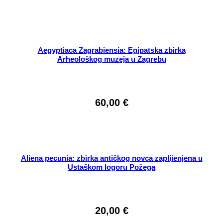
Aegyptiaca Zagrabiensia: Egipatska zbirka
Arheološkog muzeja u Zagrebu
60,00
€
Aliena pecunia: zbirka antičkog novca zaplijenjena u
Ustaškom logoru Požega
20,00
€