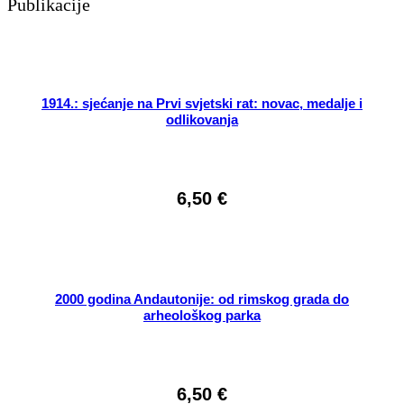
Publikacije
1914.: sjećanje na Prvi svjetski rat: novac, medalje i
odlikovanja
6,50
€
2000 godina Andautonije: od rimskog grada do
arheološkog parka
6,50
€