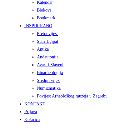
Kalendar
Blokovi
Bookmark
INSPIRIRANO
Pretpovijest
Stari Egipat
Antika
Andautonija
Avari i Slaveni
Bioarheologija
Srednji vijek
Numizmatika
Povijest Arheološkog muzeja u Zagrebu
KONTAKT
Prijava
Košarica