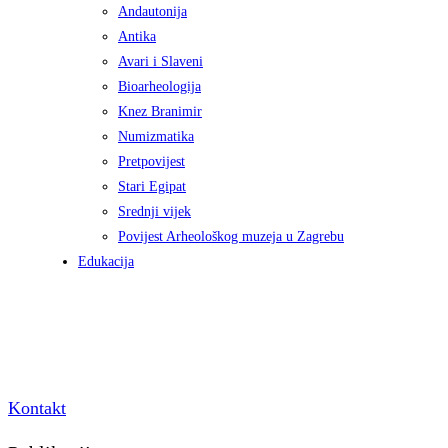
Andautonija
Antika
Avari i Slaveni
Bioarheologija
Knez Branimir
Numizmatika
Pretpovijest
Stari Egipat
Srednji vijek
Povijest Arheološkog muzeja u Zagrebu
Edukacija
Kontakt