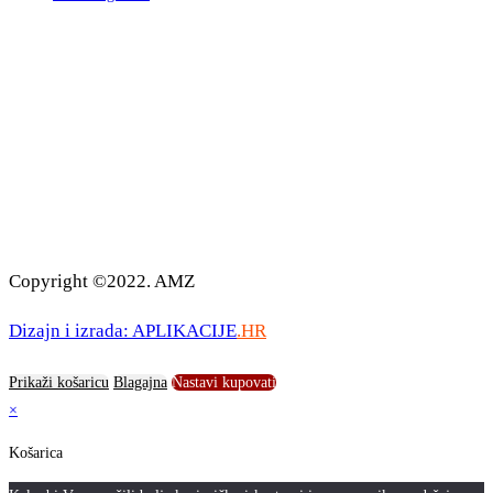
Copyright ©2022. AMZ
Dizajn i izrada: APLIKACIJE
.HR
Prikaži košaricu
Blagajna
Nastavi kupovati
×
Košarica