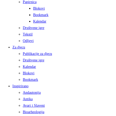
Papirnica
Blokovi
Bookmark
Kalendar
Društvene igre
Tekstil
Odljevi
Za djecu
Publikacije za djecu
Društvene igre
Kalendar
Blokovi
Bookmark
Inspirirano
Andautonija
Antika
Avari i Slaveni
Bioarheologija