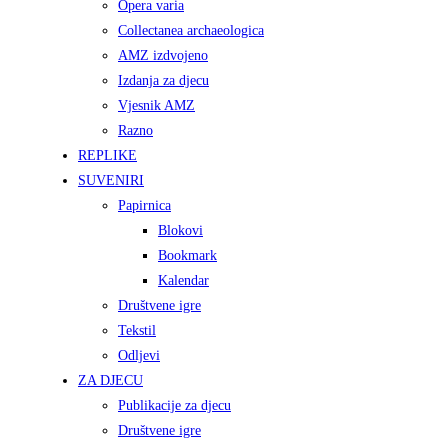
Opera varia
Collectanea archaeologica
AMZ izdvojeno
Izdanja za djecu
Vjesnik AMZ
Razno
REPLIKE
SUVENIRI
Papirnica
Blokovi
Bookmark
Kalendar
Društvene igre
Tekstil
Odljevi
ZA DJECU
Publikacije za djecu
Društvene igre