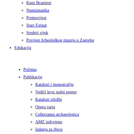
Knez Branimir
Numizmatika
Pretpovijest
Stari Egipat
Srednji vijek
Povijest Arheološkog muzeja u Zagrebu
Edukacija
Početna
Publikacije
Katalozi i monografije
Vodiči kroz stalni postav
Katalozi izložbi
Opera varia
Collectanea archaeologica
AMZ izdvojeno
Izdanja za djecu