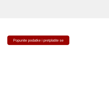
Pretplatite se na naš newsletter
Popunite podatke i pretplatite se
Trg Nikole Šubića Zrinskog 19
10000 Zagreb
+385 (0)1 4873 000
OIB: 79157146686