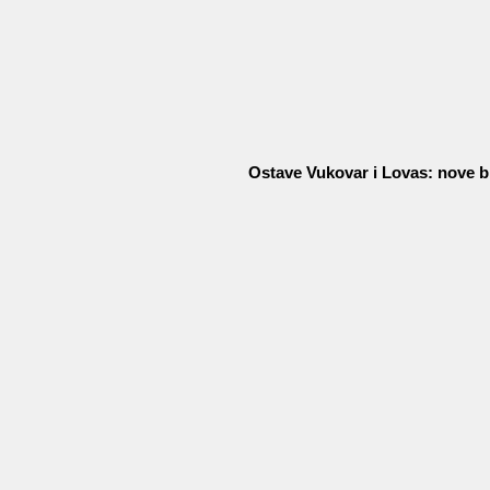
Ostave Vukovar i Lovas: nove bio