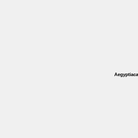
Aegyptiaca