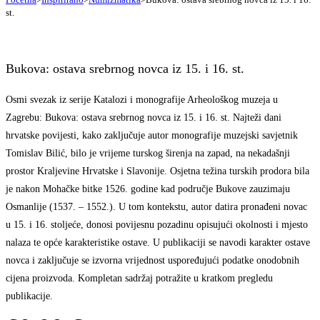
st.
Bukova: ostava srebrnog novca iz 15. i 16. st.
Osmi svezak iz serije Katalozi i monografije Arheološkog muzeja u
Zagrebu: Bukova: ostava srebrnog novca iz 15. i 16. st. Najteži dani
hrvatske povijesti, kako zaključuje autor monografije muzejski savjetnik
Tomislav Bilić, bilo je vrijeme turskog širenja na zapad, na nekadašnji
prostor Kraljevine Hrvatske i Slavonije. Osjetna težina turskih prodora bila
je nakon Mohačke bitke 1526. godine kad područje Bukove zauzimaju
Osmanlije (1537. – 1552.). U tom kontekstu, autor datira pronađeni novac
u 15. i 16. stoljeće, donosi povijesnu pozadinu opisujući okolnosti i mjesto
nalaza te opće karakteristike ostave. U publikaciji se navodi karakter ostave
novca i zaključuje se izvorna vrijednost uspoređujući podatke onodobnih
cijena proizvoda. Kompletan sadržaj potražite u kratkom pregledu
publikacije.