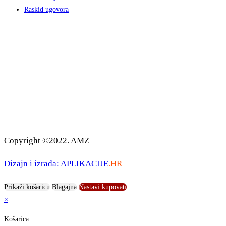
Raskid ugovora
Copyright ©2022. AMZ
Dizajn i izrada: APLIKACIJE
.HR
Prikaži košaricu
Blagajna
Nastavi kupovati
×
Košarica