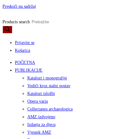
Preskoči na sadržaj
Products search
Prijavite se
Košarica
POČETNA
PUBLIKACIJE
Katalozi i monografije
Vodiči kroz stalni postav
Katalozi izložbi
Opera varia
Collectanea archaeologica
AMZ izdvojeno
Izdanja za djecu
Vjesnik AMZ