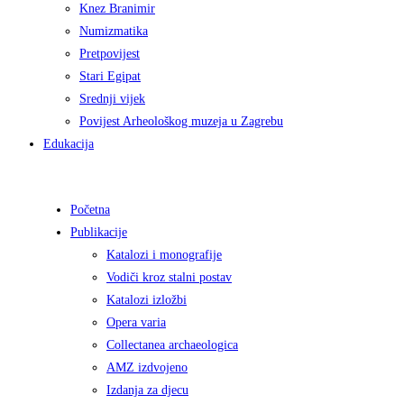
Knez Branimir
Numizmatika
Pretpovijest
Stari Egipat
Srednji vijek
Povijest Arheološkog muzeja u Zagrebu
Edukacija
Početna
Publikacije
Katalozi i monografije
Vodiči kroz stalni postav
Katalozi izložbi
Opera varia
Collectanea archaeologica
AMZ izdvojeno
Izdanja za djecu