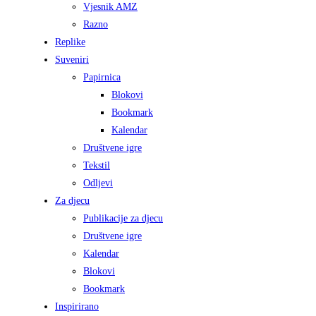
Vjesnik AMZ
Razno
Replike
Suveniri
Papirnica
Blokovi
Bookmark
Kalendar
Društvene igre
Tekstil
Odljevi
Za djecu
Publikacije za djecu
Društvene igre
Kalendar
Blokovi
Bookmark
Inspirirano