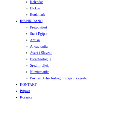
Kalendar
Blokovi
Bookmark
INSPIRIRANO
Pretpovijest
Stari Egipat
Antika
Andautonija
Avari i Slaveni
Bioarheologija
Srednji vijek
Numizmatika
Povijest Arheološkog muzeja u Zagrebu
KONTAKT
Prijava
Košarica