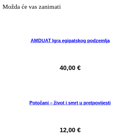
Možda će vas zanimati
AMDUAT Igra egipatskog podzemlja
40,00
€
Potočani – život i smrt u pretpovijesti
12,00
€