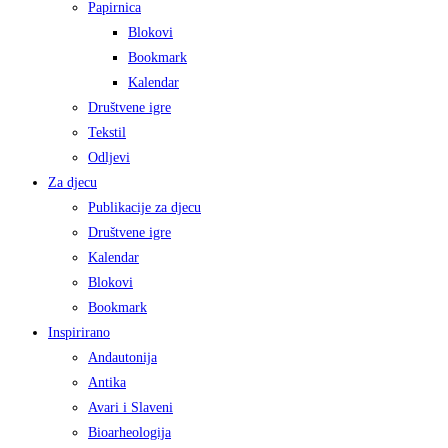
Papirnica
Blokovi
Bookmark
Kalendar
Društvene igre
Tekstil
Odljevi
Za djecu
Publikacije za djecu
Društvene igre
Kalendar
Blokovi
Bookmark
Inspirirano
Andautonija
Antika
Avari i Slaveni
Bioarheologija