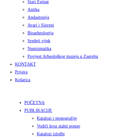
Stari Egipat
Antika
Andautonija
Avari i Slaveni
Bioarheologija
Srednji vijek
Numizmatika
Povijest Arheološkog muzeja u Zagrebu
KONTAKT
Prijava
Košarica
POČETNA
PUBLIKACIJE
Katalozi i monografije
Vodiči kroz stalni postav
Katalozi izložbi