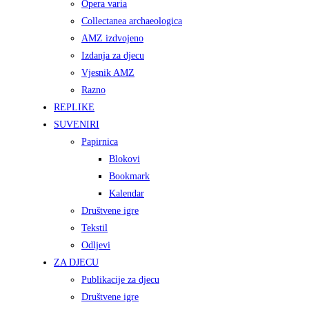
Opera varia
Collectanea archaeologica
AMZ izdvojeno
Izdanja za djecu
Vjesnik AMZ
Razno
REPLIKE
SUVENIRI
Papirnica
Blokovi
Bookmark
Kalendar
Društvene igre
Tekstil
Odljevi
ZA DJECU
Publikacije za djecu
Društvene igre