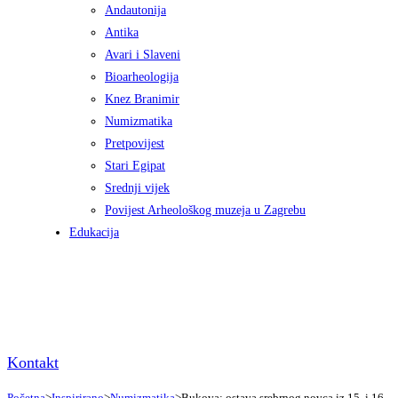
Andautonija
Antika
Avari i Slaveni
Bioarheologija
Knez Branimir
Numizmatika
Pretpovijest
Stari Egipat
Srednji vijek
Povijest Arheološkog muzeja u Zagrebu
Edukacija
Kontakt
Početna
>
Inspirirano
>
Numizmatika
>
Bukova: ostava srebrnog novca iz 15. i 16.