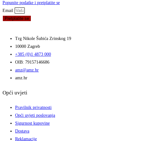
Popunite podatke i pretplatite se
Email
Pretplatite se
Trg Nikole Šubića Zrinskog 19
10000 Zagreb
+385 (0)1 4873 000
OIB: 79157146686
amz@amz.hr
amz.hr
Opći uvjeti
Pravilnik privatnosti
Opći uvjeti poslovanja
Sigurnost kupovine
Dostava
Reklamacije