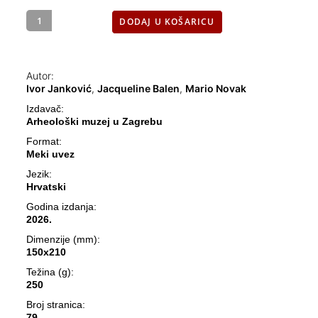
DODAJ U KOŠARICU
Autor:
Ivor Janković
,
Jacqueline Balen
,
Mario Novak
Izdavač:
Arheološki muzej u Zagrebu
Format:
Meki uvez
Jezik:
Hrvatski
Godina izdanja:
2026.
Dimenzije (mm):
150x210
Težina (g):
250
Broj stranica:
79