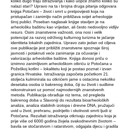
koliko dugo traju istraživanja i kako uopće znamo koliko su
nalazi stari? Upravo na ta i brojna druga pitanja odgovara
knjiga Potočani – život i smrt u pretpovijesti koja na
pristupačan i zanimljiv način približava svijet arheologije
široj publici. Poseban naglasak knjige stavljen je na
arheološku baštinu kao vrijedan, ali često nedovoljno vidljiv
resurs. Osim znanstvene važnosti, ona nosi i velik
potencijal za razvoj održivog kulturnog turizma te jačanje
identiteta lokalnih zajednica. Upravo zato jedan od ciljeva
ove publikacije jest približiti znanstvene spoznaje široj
javnosti i potaknuti veće zanimanje za očuvanje i
valorizaciju arheološke baštine. Knjiga donosi priču o
iznimno zanimljivom arheološkom otkriću iz Potočana u
Požeškoj kotlini – lokalitetu koji je postao poznat i izvan
granica Hrvatske. Istraživanja započeta početkom 21.
stoljeća kulminirala su otkrićem jame s ostacima nekoliko
desetaka osoba iz bakrenog doba, čiji su životi i sudbine
rekonstruirani uz pomoć najmodernijih znanstvenih
metoda. Publikacija obrađuje niz tema, od pregleda
bakrenog doba u Slavoniji do rezultata bioarheoloških
analiza, analiza stabilnih izotopa i drevne DNA, pružajući
uvid u život, prehranu, podrijetlo i okolnosti smrti ljudi iz
Potočana. Rezultati istraživanja otkrivaju zajednicu koja je
prije više od 6000 godina živjela svakodnevnim životom –
bavila se stočarstvom i ratarstvom, odgajala djecu i gradila