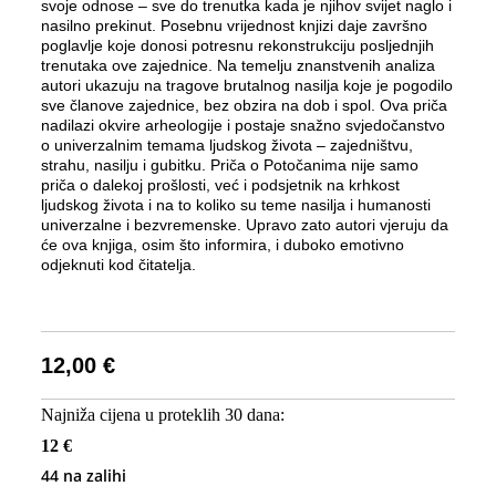
svoje odnose – sve do trenutka kada je njihov svijet naglo i
nasilno prekinut. Posebnu vrijednost knjizi daje završno
poglavlje koje donosi potresnu rekonstrukciju posljednjih
trenutaka ove zajednice. Na temelju znanstvenih analiza
autori ukazuju na tragove brutalnog nasilja koje je pogodilo
sve članove zajednice, bez obzira na dob i spol. Ova priča
nadilazi okvire arheologije i postaje snažno svjedočanstvo
o univerzalnim temama ljudskog života – zajedništvu,
strahu, nasilju i gubitku. Priča o Potočanima nije samo
priča o dalekoj prošlosti, već i podsjetnik na krhkost
ljudskog života i na to koliko su teme nasilja i humanosti
univerzalne i bezvremenske. Upravo zato autori vjeruju da
će ova knjiga, osim što informira, i duboko emotivno
odjeknuti kod čitatelja.
12,00
€
Najniža cijena u proteklih 30 dana:
12 €
44 na zalihi