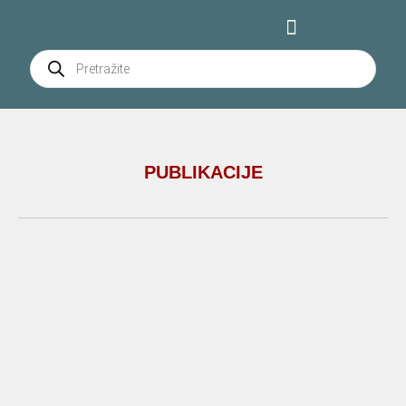
PUBLIKACIJE