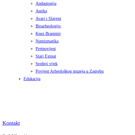
Andautonija
Antika
Avari i Slaveni
Bioarheologija
Knez Branimir
Numizmatika
Pretpovijest
Stari Egipat
Srednji vijek
Povijest Arheološkog muzeja u Zagrebu
Edukacija
Kontakt