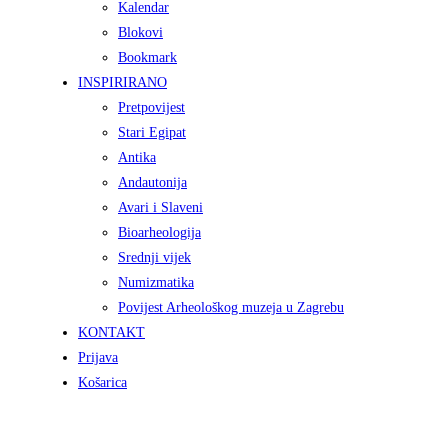
Kalendar
Blokovi
Bookmark
INSPIRIRANO
Pretpovijest
Stari Egipat
Antika
Andautonija
Avari i Slaveni
Bioarheologija
Srednji vijek
Numizmatika
Povijest Arheološkog muzeja u Zagrebu
KONTAKT
Prijava
Košarica