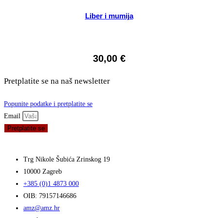
Liber i mumija
30,00
€
Pretplatite se na naš newsletter
Popunite podatke i pretplatite se
Email
Pretplatite se
Trg Nikole Šubića Zrinskog 19
10000 Zagreb
+385 (0)1 4873 000
OIB: 79157146686
amz@amz.hr