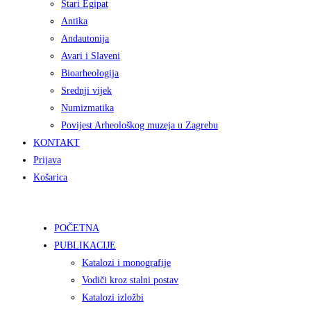
Stari Egipat
Antika
Andautonija
Avari i Slaveni
Bioarheologija
Srednji vijek
Numizmatika
Povijest Arheološkog muzeja u Zagrebu
KONTAKT
Prijava
Košarica
POČETNA
PUBLIKACIJE
Katalozi i monografije
Vodiči kroz stalni postav
Katalozi izložbi