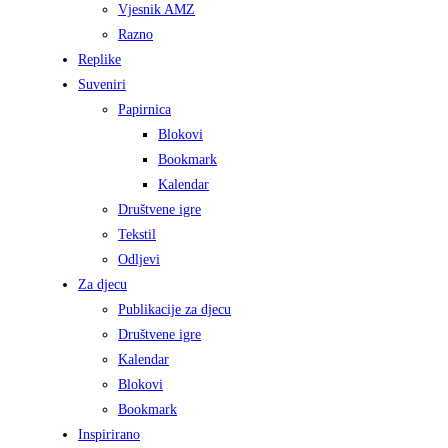
Vjesnik AMZ
Razno
Replike
Suveniri
Papirnica
Blokovi
Bookmark
Kalendar
Društvene igre
Tekstil
Odljevi
Za djecu
Publikacije za djecu
Društvene igre
Kalendar
Blokovi
Bookmark
Inspirirano