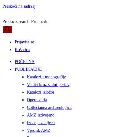
Preskoči na sadržaj
Products search
Prijavite se
Košarica
POČETNA
PUBLIKACIJE
Katalozi i monografije
Vodiči kroz stalni postav
Katalozi izložbi
Opera varia
Collectanea archaeologica
AMZ izdvojeno
Izdanja za djecu
Vjesnik AMZ