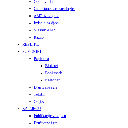
Opera varia
Collectanea archaeologica
AMZ izdvojeno
Izdanja za djecu
Vjesnik AMZ
Razno
REPLIKE
SUVENIRI
Papirnica
Blokovi
Bookmark
Kalendar
Društvene igre
Tekstil
Odljevi
ZA DJECU
Publikacije za djecu
Društvene igre