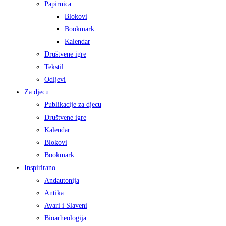
Papirnica
Blokovi
Bookmark
Kalendar
Društvene igre
Tekstil
Odljevi
Za djecu
Publikacije za djecu
Društvene igre
Kalendar
Blokovi
Bookmark
Inspirirano
Andautonija
Antika
Avari i Slaveni
Bioarheologija