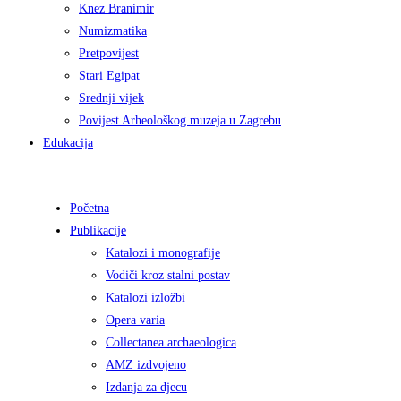
Knez Branimir
Numizmatika
Pretpovijest
Stari Egipat
Srednji vijek
Povijest Arheološkog muzeja u Zagrebu
Edukacija
Početna
Publikacije
Katalozi i monografije
Vodiči kroz stalni postav
Katalozi izložbi
Opera varia
Collectanea archaeologica
AMZ izdvojeno
Izdanja za djecu