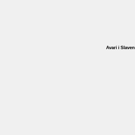
Avari i Slaven