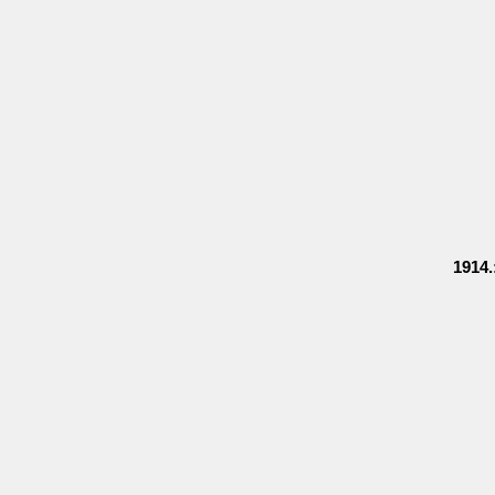
1914.