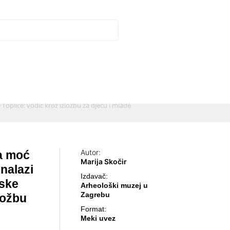
Toplice: vodič kroz izložbu za djecu i mlade
Autor:
a moć
Marija Skočir
 nalazi
Izdavač:
nske
Arheološki muzej u
Zagrebu
ložbu
Format:
Meki uvez