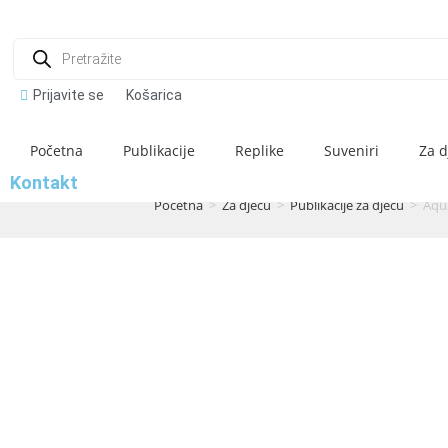
Prijavite se
Košarica
Početna
Publikacije
Replike
Suveniri
Za d
Kontakt
Početna
>
Za djecu
>
Publikacije za djecu
>
Aqua