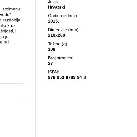
Jezik:
Hrvatski
z istoimenu
 vode"
Godina izdanja:
g razdoblja
2015.
elje kroz
Dimenzije (mm):
njosti, i
210x260
ja je
 je i
Težina (g):
108
Broj stranica:
27
ISBN:
978-953-6789-94-8