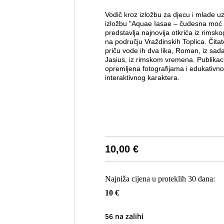
Vodič kroz izložbu za djecu i mlade u
izložbu "Aquae Iasae – čudesna moć
predstavlja najnovija otkrića iz rimsko
na području Vraždinskih Toplica. Čitat
priču vode ih dva lika, Roman, iz sadaš
Jasius, iz rimskom vremena. Publikaci
opremljena fotografijama i edukativnog
interaktivnog karaktera.
10,00
€
Najniža cijena u proteklih 30 dana:
10 €
56 na zalihi