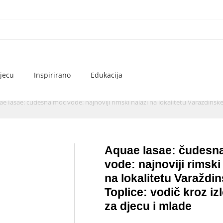
jecu
Inspirirano
Edukacija
e Iasae: čudesna moć vode: najnoviji rimski nalazi na lokalitetu Varaždinske 
Aquae Iasae: čudesn
vode: najnoviji rimski
na lokalitetu Varaždi
Toplice: vodič kroz iz
za djecu i mlade