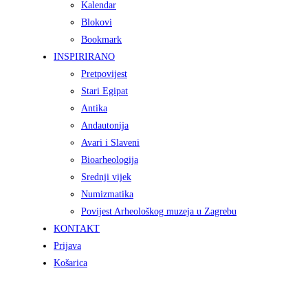
Kalendar
Blokovi
Bookmark
INSPIRIRANO
Pretpovijest
Stari Egipat
Antika
Andautonija
Avari i Slaveni
Bioarheologija
Srednji vijek
Numizmatika
Povijest Arheološkog muzeja u Zagrebu
KONTAKT
Prijava
Košarica