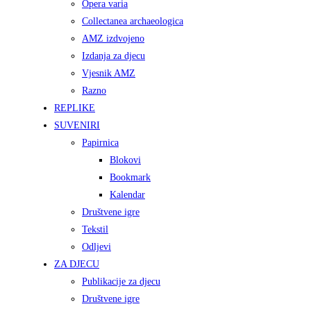
Opera varia
Collectanea archaeologica
AMZ izdvojeno
Izdanja za djecu
Vjesnik AMZ
Razno
REPLIKE
SUVENIRI
Papirnica
Blokovi
Bookmark
Kalendar
Društvene igre
Tekstil
Odljevi
ZA DJECU
Publikacije za djecu
Društvene igre