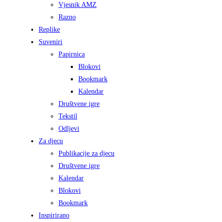
Vjesnik AMZ
Razno
Replike
Suveniri
Papirnica
Blokovi
Bookmark
Kalendar
Društvene igre
Tekstil
Odljevi
Za djecu
Publikacije za djecu
Društvene igre
Kalendar
Blokovi
Bookmark
Inspirirano