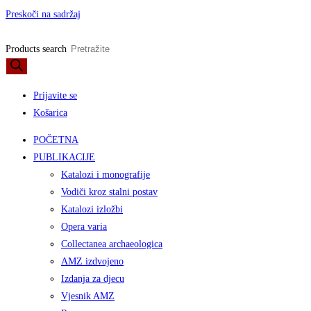
Preskoči na sadržaj
Products search
Prijavite se
Košarica
POČETNA
PUBLIKACIJE
Katalozi i monografije
Vodiči kroz stalni postav
Katalozi izložbi
Opera varia
Collectanea archaeologica
AMZ izdvojeno
Izdanja za djecu
Vjesnik AMZ