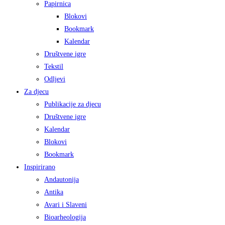
Papirnica
Blokovi
Bookmark
Kalendar
Društvene igre
Tekstil
Odljevi
Za djecu
Publikacije za djecu
Društvene igre
Kalendar
Blokovi
Bookmark
Inspirirano
Andautonija
Antika
Avari i Slaveni
Bioarheologija