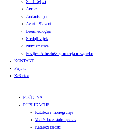
Stari Egipat
Antika
Andautonija
Avari i Slaveni
Bioarheologija
Srednji vijek
Numizmatika
Povijest Arheološkog muzeja u Zagrebu
KONTAKT
Prijava
Košarica
POČETNA
PUBLIKACIJE
Katalozi i monografije
Vodiči kroz stalni postav
Katalozi izložbi