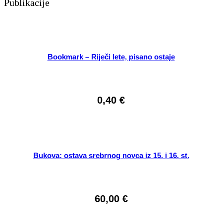
Publikacije
Bookmark – Riječi lete, pisano ostaje
0,40
€
Bukova: ostava srebrnog novca iz 15. i 16. st.
60,00
€