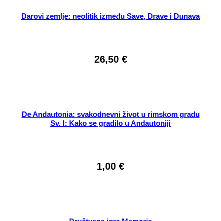
Darovi zemlje: neolitik između Save, Drave i Dunava
26,50
€
De Andautonia: svakodnevni život u rimskom gradu
Sv. I: Kako se gradilo u Andautoniji
1,00
€