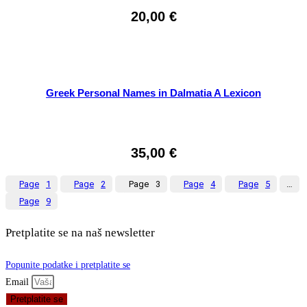
20,00
€
Greek Personal Names in Dalmatia A Lexicon
35,00
€
Page
1
Page
2
Page
3
Page
4
Page
5
…
Page
9
Pretplatite se na naš newsletter
Popunite podatke i pretplatite se
Email
Pretplatite se