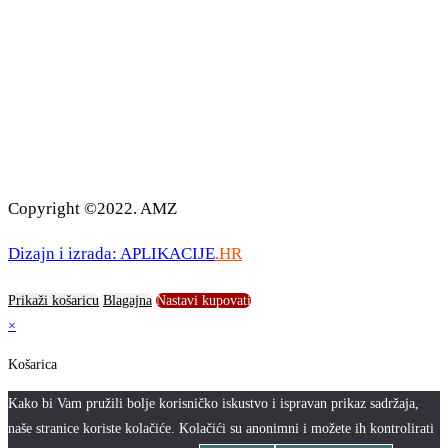
Copyright ©2022. AMZ
Dizajn i izrada: APLIKACIJE
.HR
Prikaži košaricu
Blagajna
Nastavi kupovati
×
Košarica
Kako bi Vam pružili bolje korisničko iskustvo i ispravan prikaz sadržaja,
naše stranice koriste kolačiće. Kolačići su anonimni i možete ih kontrolirati