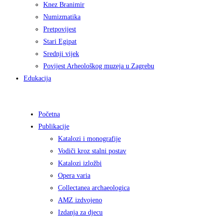
Knez Branimir
Numizmatika
Pretpovijest
Stari Egipat
Srednji vijek
Povijest Arheološkog muzeja u Zagrebu
Edukacija
Početna
Publikacije
Katalozi i monografije
Vodiči kroz stalni postav
Katalozi izložbi
Opera varia
Collectanea archaeologica
AMZ izdvojeno
Izdanja za djecu