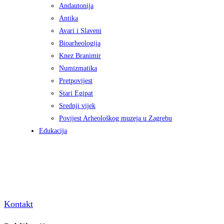
Andautonija
Antika
Avari i Slaveni
Bioarheologija
Knez Branimir
Numizmatika
Pretpovijest
Stari Egipat
Srednji vijek
Povijest Arheološkog muzeja u Zagrebu
Edukacija
Kontakt