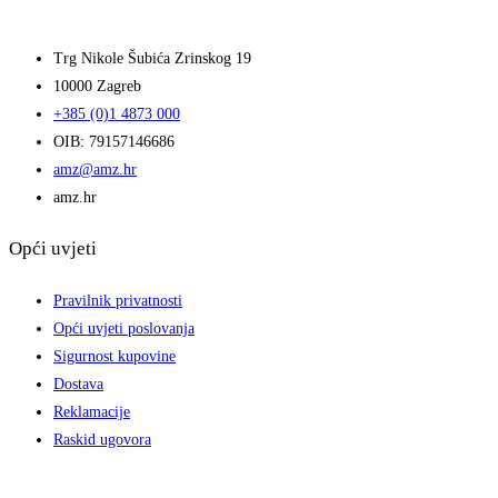
Trg Nikole Šubića Zrinskog 19
10000 Zagreb
+385 (0)1 4873 000
OIB: 79157146686
amz@amz.hr
amz.hr
Opći uvjeti
Pravilnik privatnosti
Opći uvjeti poslovanja
Sigurnost kupovine
Dostava
Reklamacije
Raskid ugovora