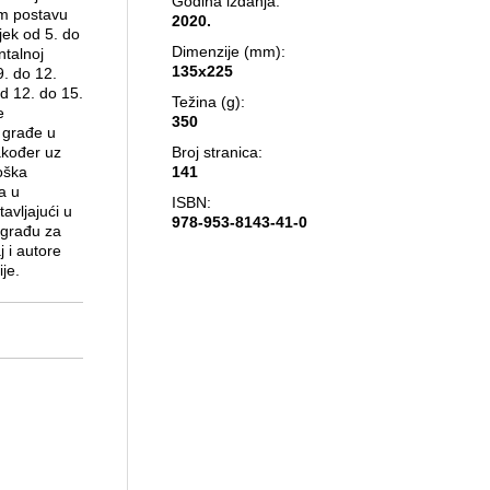
Godina izdanja:
om postavu
2020.
jek od 5. do
Dimenzije (mm):
ntalnoj
135x225
9. do 12.
 od 12. do 15.
Težina (g):
e
350
 građe u
kođer uz
Broj stranica:
oška
141
a u
ISBN:
tavljajući u
978-953-8143-41-0
 građu za
 i autore
je.