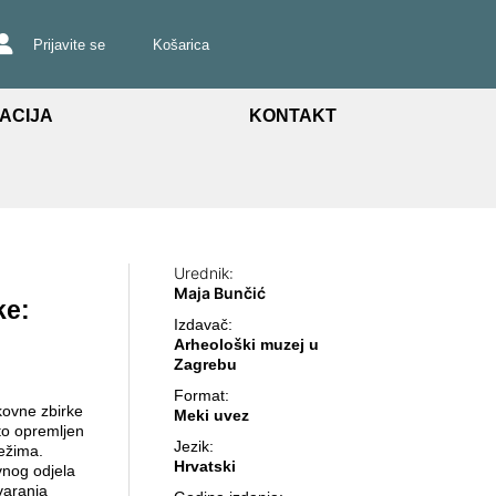
Prijavite se
Košarica
ACIJA
KONTAKT
Urednik:
Maja Bunčić
ke:
Izdavač:
Arheološki muzej u
Zagrebu
Format:
kovne zbirke
Meki uvez
o opremljen
Jezik:
težima.
Hrvatski
vnog odjela
varanja