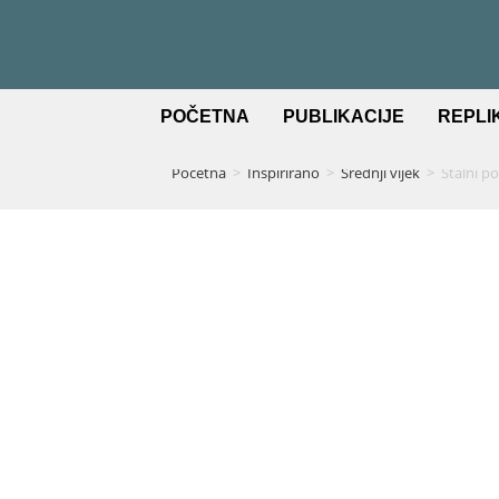
POČETNA
PUBLIKACIJE
REPLI
Početna
>
Inspirirano
>
Srednji vijek
>
Stalni p