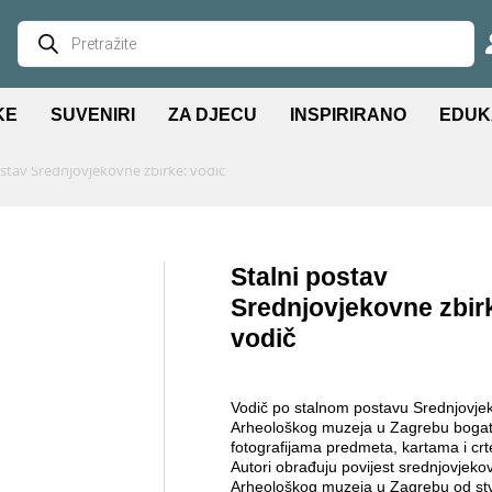
KE
SUVENIRI
ZA DJECU
INSPIRIRANO
EDUK
ostav Srednjovjekovne zbirke: vodič
Stalni postav
Srednjovjekovne zbir
vodič
Vodič po stalnom postavu Srednjovje
Arheološkog muzeja u Zagrebu bogat
fotografijama predmeta, kartama i cr
Autori obrađuju povijest srednjovjeko
Arheološkog muzeja u Zagrebu od st