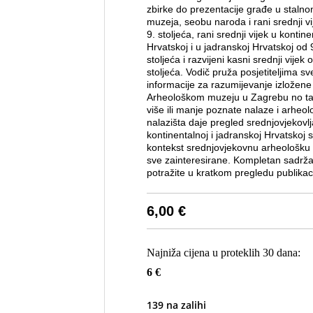
zbirke do prezentacije građe u staln
muzeja, seobu naroda i rani srednji vi
9. stoljeća, rani srednji vijek u kontine
Hrvatskoj i u jadranskoj Hrvatskoj od 
stoljeća i razvijeni kasni srednji vijek
stoljeća. Vodič pruža posjetiteljima sv
informacije za razumijevanje izložene
Arheološkom muzeju u Zagrebu no ta
više ili manje poznate nalaze i arheol
nalazišta daje pregled srednjovjekovlj
kontinentalnoj i jadranskoj Hrvatskoj s
kontekst srednjovjekovnu arheološku
sve zainteresirane. Kompletan sadržaj
potražite u kratkom pregledu publikaci
6,00
€
Najniža cijena u proteklih 30 dana:
6 €
139 na zalihi