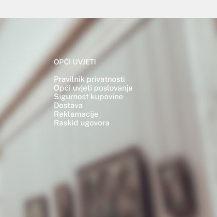
OPĆI UVJETI
Pravilnik privatnosti
Opći uvjeti poslovanja
Sigurnost kupovine
Dostava
Reklamacije
Raskid ugovora