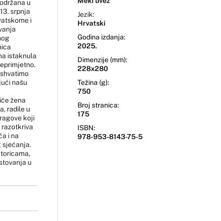
Meki uvez
 održana u
13. srpnja
Jezik:
vatskome i
Hrvatski
ivanja
Godina izdanja:
nog
2025.
nica
ma istaknula
Dimenzije (mm):
neprimjetno.
228x280
 shvatimo
ujući našu
Težina (g):
750
riče žena
Broj stranica:
, radile u
175
ragove koji
 razotkriva
ISBN:
a i na
978-953-8143-75-5
 sjećanja.
utoricama,
stovanja u