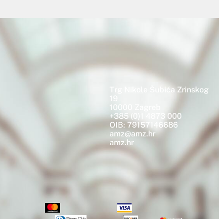
Trg Nikole Šubića Zrinskog
19
10000 Zagreb
+385 (0)1 4873 000
OIB: 79157146686
amz@amz.hr
amz.hr