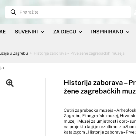
IKE
SUVENIRI
ZA DJECU
INSPIRIRANO
uzeja u Zagrebu
>
Historija zaborava – Prve žene zagrebačkih muzeja
Historija zaborava – P
žene zagrebačkih muz
Četiri zagrebačka muzeja – Arheološk
Zagrebu, Etnografski muzej, Hrvatski
muzej i Muzej za umjetnost i obrt – sur
na projektu koji je rezultirao izložbom
katalogom „Historija zaborava – Prve