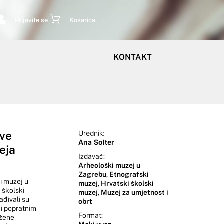
Prijavite se
Košarica
KONTAKT
rve
Urednik:
Ana Solter
eja
Izdavač:
Arheološki muzej u
Zagrebu
,
Etnografski
i muzej u
muzej
,
Hrvatski školski
 školski
muzej
,
Muzej za umjetnost i
ađivali su
obrt
 i popratnim
Format:
 žene