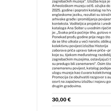
zagrebačkih muzeja“. Izložba koja je
Arheološkom muzeju od 6. ožujka do 
2025. godine i popratni katalog na hr
engleskome jeziku, rezultat su istraž
arhivske građe i promišljanja povijes
konteksta. Voditeljica projekta i ured
kataloga Ana Solter u uvodnim riječi
je: „Svaka priča počinje tiho, gotovo 
Ponekad prođu godine prije nego što
da se tiho utkala u veći narativ, oblik
kolektivnu povijest.Izložba Historija
zaborava priča upravo takve priče – p
koje su, tijekom međuratnog razdoblja
zagrebačkim muzejima, ostavljajući t
su predugo bili zanemareni“. Osim što
zanemarenu povijest, katalog podsjeć
ulogu muzeja kao čuvara kolektivnog
Promocija će obuhvatiti razgovor s a
osvrt na zapaženu izložbu i najavu go
drugim gradovima.
30,00
€