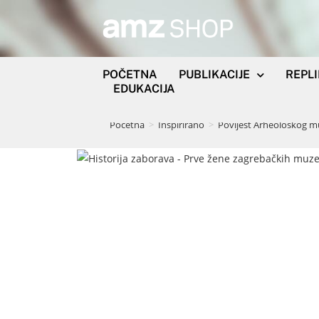
POČETNA
PUBLIKACIJE
REPL
EDUKACIJA
Početna
>
Inspirirano
>
Povijest Arheološkog m