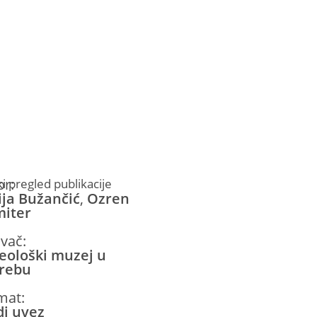
or:
ki pregled publikacije
ija Bužančić
,
Ozren
iter
avač:
eološki muzej u
rebu
mat:
di uvez