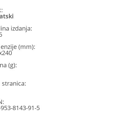
k:
atski
ina izdanja:
6
enzije (mm):
x240
na (g):
 stranica:
N:
-953-8143-91-5