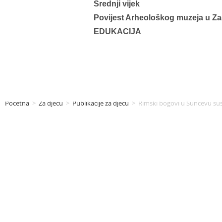
Srednji vijek
Povijest Arheološkog muzeja u Z
EDUKACIJA
Početna
>
Za djecu
>
Publikacije za djecu
>
Rimski bogovi u Sunčevu sus