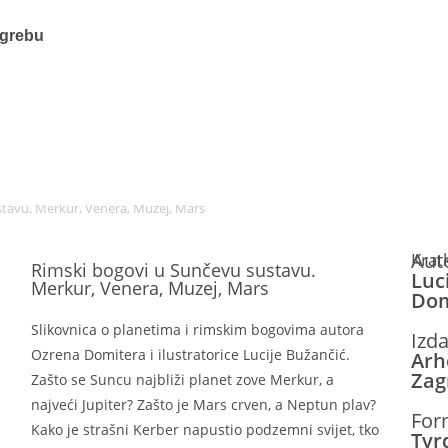
agrebu
tavu. Merkur, Venera, Muzej, Mars
Aut
Krat
Rimski bogovi u Sunčevu sustavu.
Luc
Merkur, Venera, Muzej, Mars
Dom
Slikovnica o planetima i rimskim bogovima autora
Izd
Ozrena Domitera i ilustratorice Lucije Bužančić.
Arh
Zag
Zašto se Suncu najbliži planet zove Merkur, a
najveći Jupiter? Zašto je Mars crven, a Neptun plav?
For
Kako je strašni Kerber napustio podzemni svijet, tko
Tvr