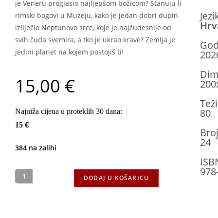
je Veneru proglasio najljepšom božicom? Stanuju li
Jezi
rimski bogovi u Muzeju, kako je jedan dobri dupin
Hrv
izliječio Neptunovo srce, koje je najčudesnije od
svih čuda svemira, a tko je ukrao krave? Zemlja je
God
jedini planet na kojem postojiš ti!
202
Dim
15,00
€
200
Teži
80
Najniža cijena u proteklih 30 dana:
15 €
Broj
24
384 na zalihi
ISB
978
DODAJ U KOŠARICU