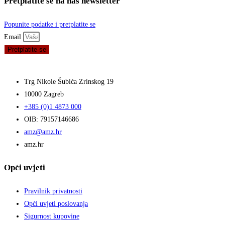
Pretplatite se na naš newsletter
Popunite podatke i pretplatite se
Email
Pretplatite se
Trg Nikole Šubića Zrinskog 19
10000 Zagreb
+385 (0)1 4873 000
OIB: 79157146686
amz@amz.hr
amz.hr
Opći uvjeti
Pravilnik privatnosti
Opći uvjeti poslovanja
Sigurnost kupovine