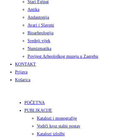
Stari Egipat
Antika
Andautonija
Avari i Slaveni
Bioarheologija
Srednji vijek
Numizmatika
Povijest Arheološkog muzeja u Zagrebu
KONTAKT
Prijava
Košarica
POČETNA
PUBLIKACIJE
Katalozi i monografije
Vodiči kroz stalni postav
Katalozi izložbi