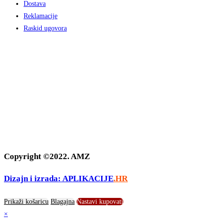
Dostava
Reklamacije
Raskid ugovora
Copyright ©2022. AMZ
Dizajn i izrada: APLIKACIJE
.HR
Prikaži košaricu
Blagajna
Nastavi kupovati
×