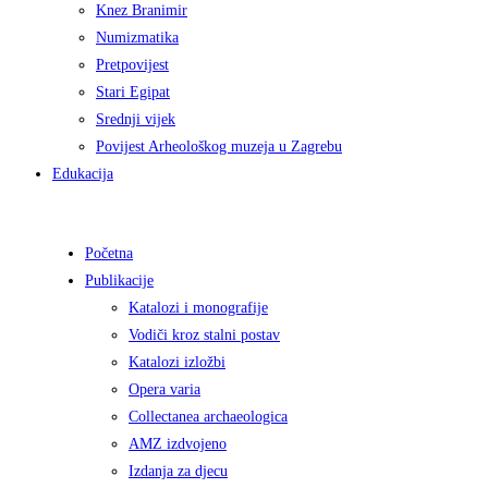
Knez Branimir
Numizmatika
Pretpovijest
Stari Egipat
Srednji vijek
Povijest Arheološkog muzeja u Zagrebu
Edukacija
Početna
Publikacije
Katalozi i monografije
Vodiči kroz stalni postav
Katalozi izložbi
Opera varia
Collectanea archaeologica
AMZ izdvojeno
Izdanja za djecu