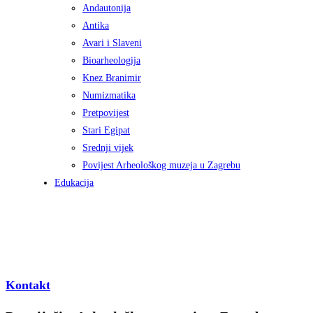
Andautonija
Antika
Avari i Slaveni
Bioarheologija
Knez Branimir
Numizmatika
Pretpovijest
Stari Egipat
Srednji vijek
Povijest Arheološkog muzeja u Zagrebu
Edukacija
Kontakt