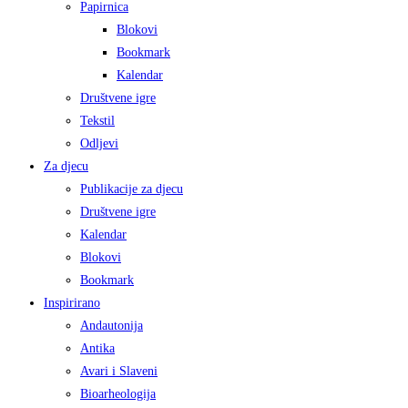
Papirnica
Blokovi
Bookmark
Kalendar
Društvene igre
Tekstil
Odljevi
Za djecu
Publikacije za djecu
Društvene igre
Kalendar
Blokovi
Bookmark
Inspirirano
Andautonija
Antika
Avari i Slaveni
Bioarheologija