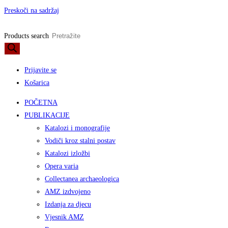
Preskoči na sadržaj
Products search
Prijavite se
Košarica
POČETNA
PUBLIKACIJE
Katalozi i monografije
Vodiči kroz stalni postav
Katalozi izložbi
Opera varia
Collectanea archaeologica
AMZ izdvojeno
Izdanja za djecu
Vjesnik AMZ