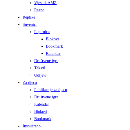
Vjesnik AMZ
Razno
Replike
Suveniri
Papirnica
Blokovi
Bookmark
Kalendar
Društvene igre
Tekstil
Odljevi
Za djecu
Publikacije za djecu
Društvene igre
Kalendar
Blokovi
Bookmark
Inspirirano