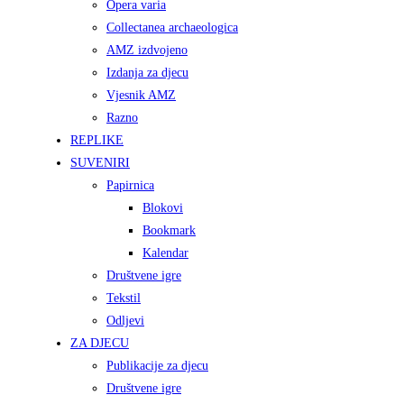
Opera varia
Collectanea archaeologica
AMZ izdvojeno
Izdanja za djecu
Vjesnik AMZ
Razno
REPLIKE
SUVENIRI
Papirnica
Blokovi
Bookmark
Kalendar
Društvene igre
Tekstil
Odljevi
ZA DJECU
Publikacije za djecu
Društvene igre