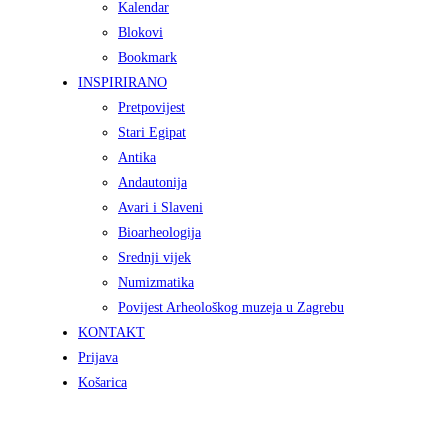
Kalendar
Blokovi
Bookmark
INSPIRIRANO
Pretpovijest
Stari Egipat
Antika
Andautonija
Avari i Slaveni
Bioarheologija
Srednji vijek
Numizmatika
Povijest Arheološkog muzeja u Zagrebu
KONTAKT
Prijava
Košarica