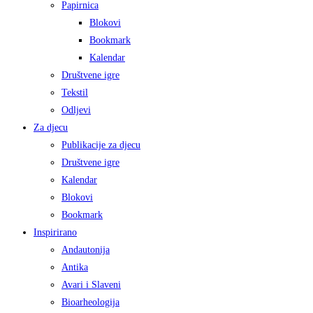
Papirnica
Blokovi
Bookmark
Kalendar
Društvene igre
Tekstil
Odljevi
Za djecu
Publikacije za djecu
Društvene igre
Kalendar
Blokovi
Bookmark
Inspirirano
Andautonija
Antika
Avari i Slaveni
Bioarheologija