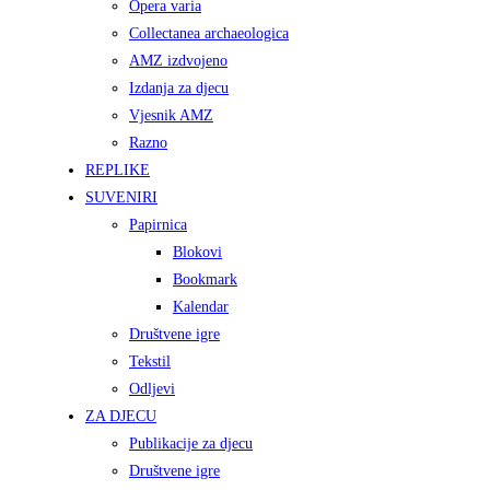
Opera varia
Collectanea archaeologica
AMZ izdvojeno
Izdanja za djecu
Vjesnik AMZ
Razno
REPLIKE
SUVENIRI
Papirnica
Blokovi
Bookmark
Kalendar
Društvene igre
Tekstil
Odljevi
ZA DJECU
Publikacije za djecu
Društvene igre