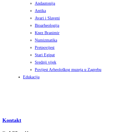
Andautonija
Antika
Avari i Slaveni
Bioarheologija
Knez Branimir
Numizmatika
Pretpovijest
Stari Egipat
Srednji vijek
Povijest Arheološkog muzeja u Zagrebu
Edukacija
Kontakt