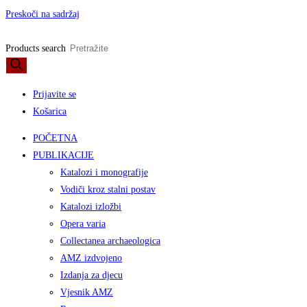
Preskoči na sadržaj
Products search
Prijavite se
Košarica
POČETNA
PUBLIKACIJE
Katalozi i monografije
Vodiči kroz stalni postav
Katalozi izložbi
Opera varia
Collectanea archaeologica
AMZ izdvojeno
Izdanja za djecu
Vjesnik AMZ