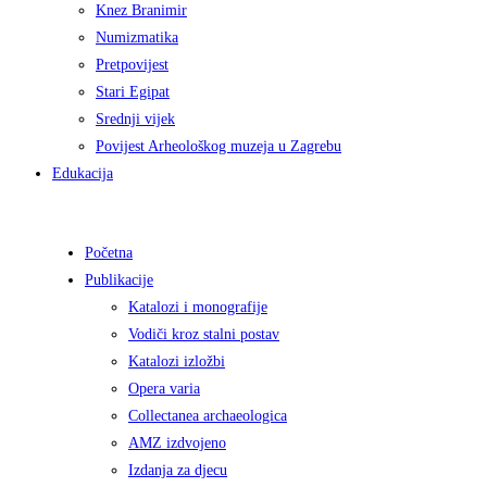
Knez Branimir
Numizmatika
Pretpovijest
Stari Egipat
Srednji vijek
Povijest Arheološkog muzeja u Zagrebu
Edukacija
Početna
Publikacije
Katalozi i monografije
Vodiči kroz stalni postav
Katalozi izložbi
Opera varia
Collectanea archaeologica
AMZ izdvojeno
Izdanja za djecu