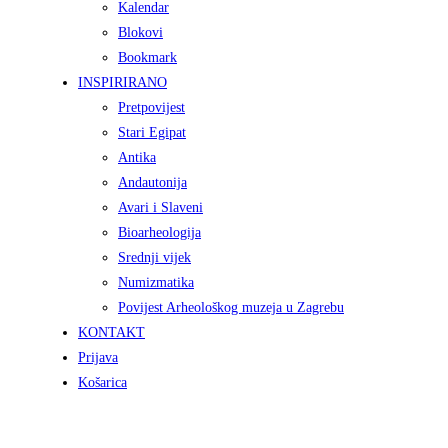
Kalendar
Blokovi
Bookmark
INSPIRIRANO
Pretpovijest
Stari Egipat
Antika
Andautonija
Avari i Slaveni
Bioarheologija
Srednji vijek
Numizmatika
Povijest Arheološkog muzeja u Zagrebu
KONTAKT
Prijava
Košarica