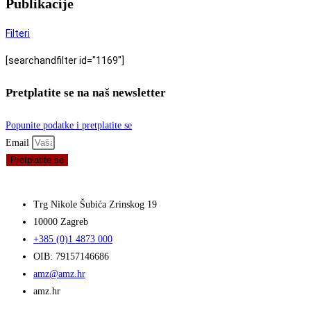
Publikacije
Filteri
[searchandfilter id="1169"]
Pretplatite se na naš newsletter
Popunite podatke i pretplatite se
Email
Pretplatite se
Trg Nikole Šubića Zrinskog 19
10000 Zagreb
+385 (0)1 4873 000
OIB: 79157146686
amz@amz.hr
amz.hr