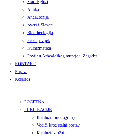
Stari Egipat
Antika
Andautonija
Avari i Slaveni
Bioarheologija
Srednji vijek
Numizmatika
Povijest Arheološkog muzeja u Zagrebu
KONTAKT
Prijava
Košarica
POČETNA
PUBLIKACIJE
Katalozi i monografije
Vodiči kroz stalni postav
Katalozi izložbi