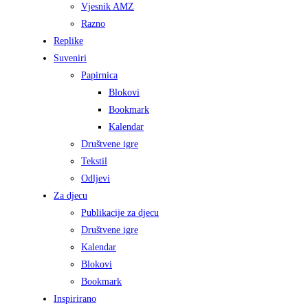
Vjesnik AMZ
Razno
Replike
Suveniri
Papirnica
Blokovi
Bookmark
Kalendar
Društvene igre
Tekstil
Odljevi
Za djecu
Publikacije za djecu
Društvene igre
Kalendar
Blokovi
Bookmark
Inspirirano