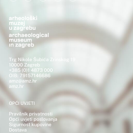
Trg Nikole Šubića Zrinskog 19
10000 Zagreb
+385 (0)1 4873 000
OIB: 79157146686
amz@amz.hr
amz.hr
OPĆI UVJETI
Pravilnik privatnosti
Opći uvjeti poslovanja
Sigurnost kupovine
Dostava