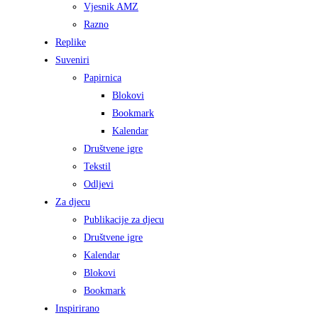
Vjesnik AMZ
Razno
Replike
Suveniri
Papirnica
Blokovi
Bookmark
Kalendar
Društvene igre
Tekstil
Odljevi
Za djecu
Publikacije za djecu
Društvene igre
Kalendar
Blokovi
Bookmark
Inspirirano