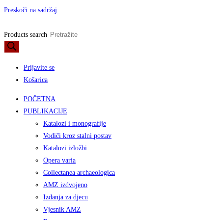
Preskoči na sadržaj
Products search
Prijavite se
Košarica
POČETNA
PUBLIKACIJE
Katalozi i monografije
Vodiči kroz stalni postav
Katalozi izložbi
Opera varia
Collectanea archaeologica
AMZ izdvojeno
Izdanja za djecu
Vjesnik AMZ