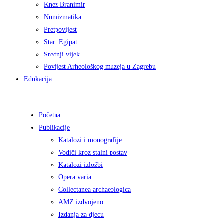
Knez Branimir
Numizmatika
Pretpovijest
Stari Egipat
Srednji vijek
Povijest Arheološkog muzeja u Zagrebu
Edukacija
Početna
Publikacije
Katalozi i monografije
Vodiči kroz stalni postav
Katalozi izložbi
Opera varia
Collectanea archaeologica
AMZ izdvojeno
Izdanja za djecu