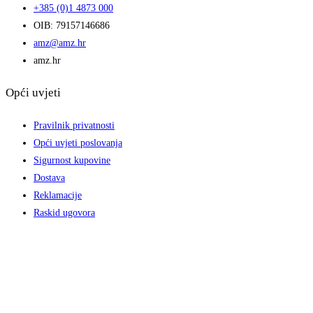
+385 (0)1 4873 000
OIB: 79157146686
amz@amz.hr
amz.hr
Opći uvjeti
Pravilnik privatnosti
Opći uvjeti poslovanja
Sigurnost kupovine
Dostava
Reklamacije
Raskid ugovora