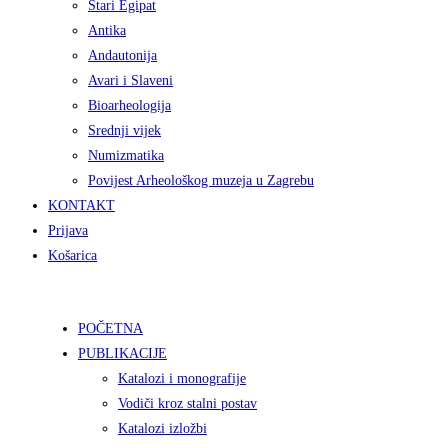
Stari Egipat
Antika
Andautonija
Avari i Slaveni
Bioarheologija
Srednji vijek
Numizmatika
Povijest Arheološkog muzeja u Zagrebu
KONTAKT
Prijava
Košarica
POČETNA
PUBLIKACIJE
Katalozi i monografije
Vodiči kroz stalni postav
Katalozi izložbi