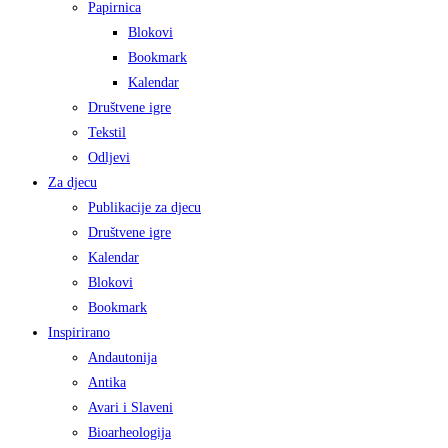
Papirnica
Blokovi
Bookmark
Kalendar
Društvene igre
Tekstil
Odljevi
Za djecu
Publikacije za djecu
Društvene igre
Kalendar
Blokovi
Bookmark
Inspirirano
Andautonija
Antika
Avari i Slaveni
Bioarheologija