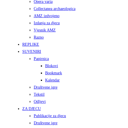
Opera varia
Collectanea archaeologica
AMZ izdvojeno
Izdanja za djecu
Vjesnik AMZ
Razno
REPLIKE
SUVENIRI
Papirnica
Blokovi
Bookmark
Kalendar
Društvene igre
Tekstil
Odljevi
ZA DJECU
Publikacije za djecu
Društvene igre