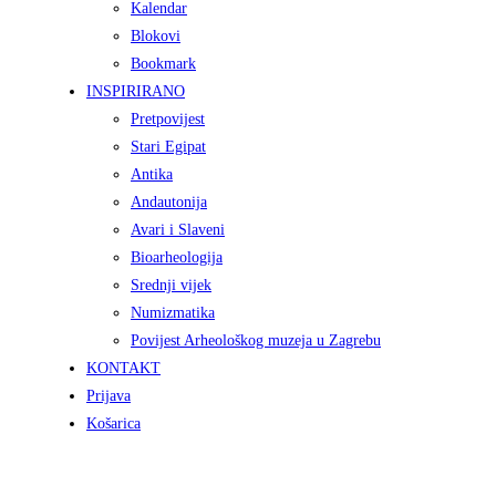
Kalendar
Blokovi
Bookmark
INSPIRIRANO
Pretpovijest
Stari Egipat
Antika
Andautonija
Avari i Slaveni
Bioarheologija
Srednji vijek
Numizmatika
Povijest Arheološkog muzeja u Zagrebu
KONTAKT
Prijava
Košarica