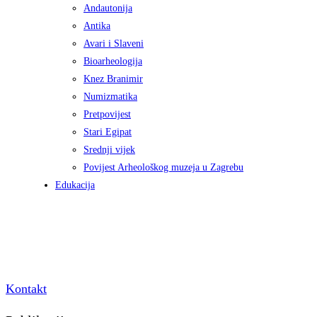
Andautonija
Antika
Avari i Slaveni
Bioarheologija
Knez Branimir
Numizmatika
Pretpovijest
Stari Egipat
Srednji vijek
Povijest Arheološkog muzeja u Zagrebu
Edukacija
Kontakt