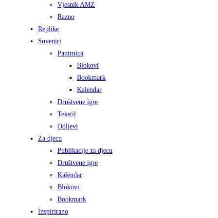
Vjesnik AMZ
Razno
Replike
Suveniri
Papirnica
Blokovi
Bookmark
Kalendar
Društvene igre
Tekstil
Odljevi
Za djecu
Publikacije za djecu
Društvene igre
Kalendar
Blokovi
Bookmark
Inspirirano