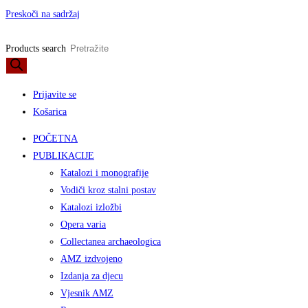
Preskoči na sadržaj
Products search
Prijavite se
Košarica
POČETNA
PUBLIKACIJE
Katalozi i monografije
Vodiči kroz stalni postav
Katalozi izložbi
Opera varia
Collectanea archaeologica
AMZ izdvojeno
Izdanja za djecu
Vjesnik AMZ