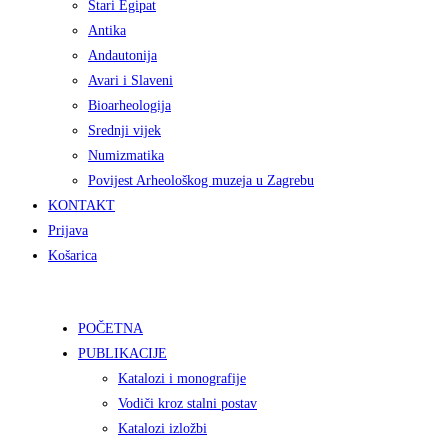
Stari Egipat
Antika
Andautonija
Avari i Slaveni
Bioarheologija
Srednji vijek
Numizmatika
Povijest Arheološkog muzeja u Zagrebu
KONTAKT
Prijava
Košarica
POČETNA
PUBLIKACIJE
Katalozi i monografije
Vodiči kroz stalni postav
Katalozi izložbi