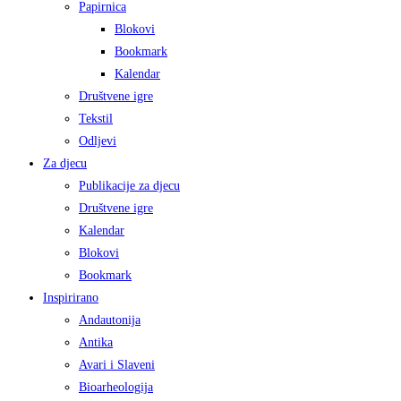
Papirnica
Blokovi
Bookmark
Kalendar
Društvene igre
Tekstil
Odljevi
Za djecu
Publikacije za djecu
Društvene igre
Kalendar
Blokovi
Bookmark
Inspirirano
Andautonija
Antika
Avari i Slaveni
Bioarheologija