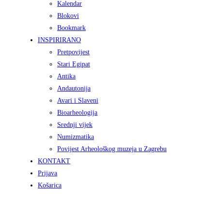
Kalendar
Blokovi
Bookmark
INSPIRIRANO
Pretpovijest
Stari Egipat
Antika
Andautonija
Avari i Slaveni
Bioarheologija
Srednji vijek
Numizmatika
Povijest Arheološkog muzeja u Zagrebu
KONTAKT
Prijava
Košarica