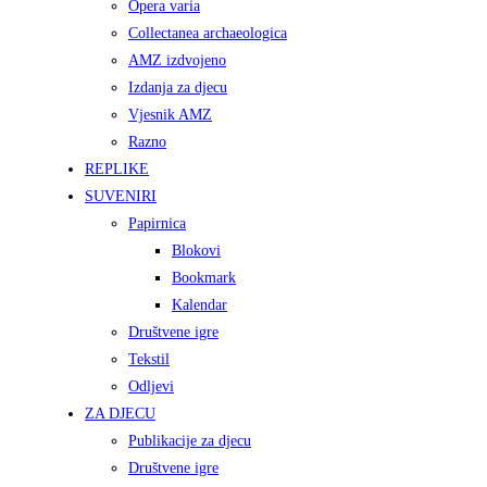
Opera varia
Collectanea archaeologica
AMZ izdvojeno
Izdanja za djecu
Vjesnik AMZ
Razno
REPLIKE
SUVENIRI
Papirnica
Blokovi
Bookmark
Kalendar
Društvene igre
Tekstil
Odljevi
ZA DJECU
Publikacije za djecu
Društvene igre