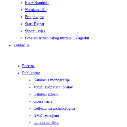
Knez Branimir
Numizmatika
Pretpovijest
Stari Egipat
Srednji vijek
Povijest Arheološkog muzeja u Zagrebu
Edukacija
Početna
Publikacije
Katalozi i monografije
Vodiči kroz stalni postav
Katalozi izložbi
Opera varia
Collectanea archaeologica
AMZ izdvojeno
Izdanja za djecu