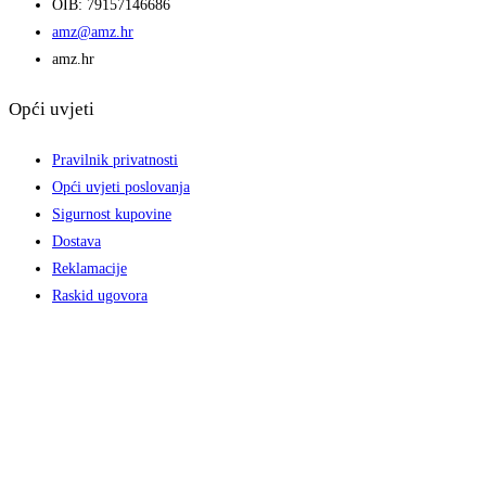
OIB: 79157146686
amz@amz.hr
amz.hr
Opći uvjeti
Pravilnik privatnosti
Opći uvjeti poslovanja
Sigurnost kupovine
Dostava
Reklamacije
Raskid ugovora