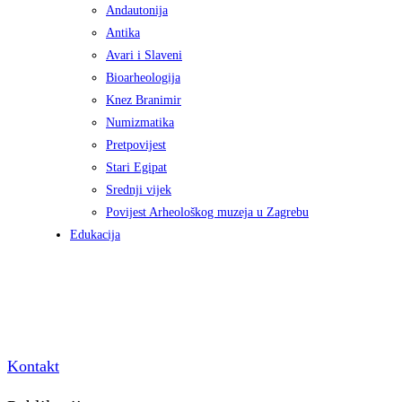
Andautonija
Antika
Avari i Slaveni
Bioarheologija
Knez Branimir
Numizmatika
Pretpovijest
Stari Egipat
Srednji vijek
Povijest Arheološkog muzeja u Zagrebu
Edukacija
Kontakt