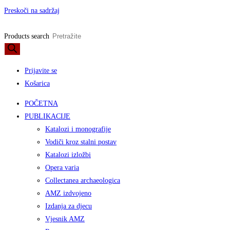
Preskoči na sadržaj
Products search
Prijavite se
Košarica
POČETNA
PUBLIKACIJE
Katalozi i monografije
Vodiči kroz stalni postav
Katalozi izložbi
Opera varia
Collectanea archaeologica
AMZ izdvojeno
Izdanja za djecu
Vjesnik AMZ