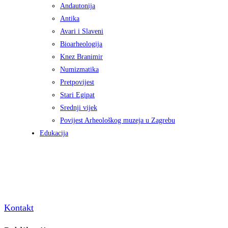
Andautonija
Antika
Avari i Slaveni
Bioarheologija
Knez Branimir
Numizmatika
Pretpovijest
Stari Egipat
Srednji vijek
Povijest Arheološkog muzeja u Zagrebu
Edukacija
Kontakt