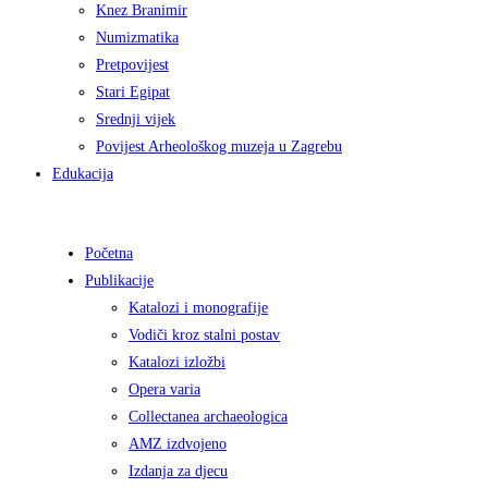
Knez Branimir
Numizmatika
Pretpovijest
Stari Egipat
Srednji vijek
Povijest Arheološkog muzeja u Zagrebu
Edukacija
Početna
Publikacije
Katalozi i monografije
Vodiči kroz stalni postav
Katalozi izložbi
Opera varia
Collectanea archaeologica
AMZ izdvojeno
Izdanja za djecu