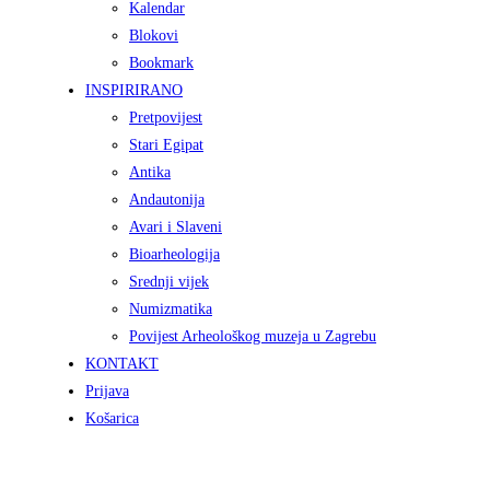
Kalendar
Blokovi
Bookmark
INSPIRIRANO
Pretpovijest
Stari Egipat
Antika
Andautonija
Avari i Slaveni
Bioarheologija
Srednji vijek
Numizmatika
Povijest Arheološkog muzeja u Zagrebu
KONTAKT
Prijava
Košarica