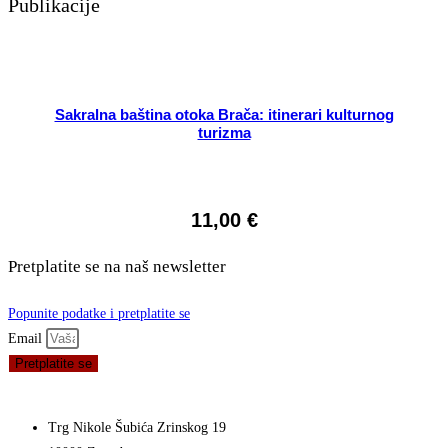
Publikacije
Sakralna baština otoka Brača: itinerari kulturnog
turizma
11,00
€
Pretplatite se na naš newsletter
Popunite podatke i pretplatite se
Email
Pretplatite se
Trg Nikole Šubića Zrinskog 19