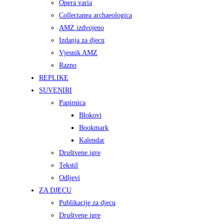
Opera varia
Collectanea archaeologica
AMZ izdvojeno
Izdanja za djecu
Vjesnik AMZ
Razno
REPLIKE
SUVENIRI
Papirnica
Blokovi
Bookmark
Kalendar
Društvene igre
Tekstil
Odljevi
ZA DJECU
Publikacije za djecu
Društvene igre