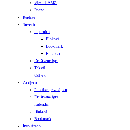
Vjesnik AMZ
Razno
Replike
Suveniri
Papirnica
Blokovi
Bookmark
Kalendar
Društvene igre
Tekstil
Odljevi
Za djecu
Publikacije za djecu
Društvene igre
Kalendar
Blokovi
Bookmark
Inspirirano