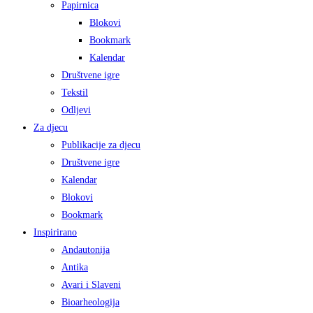
Papirnica
Blokovi
Bookmark
Kalendar
Društvene igre
Tekstil
Odljevi
Za djecu
Publikacije za djecu
Društvene igre
Kalendar
Blokovi
Bookmark
Inspirirano
Andautonija
Antika
Avari i Slaveni
Bioarheologija