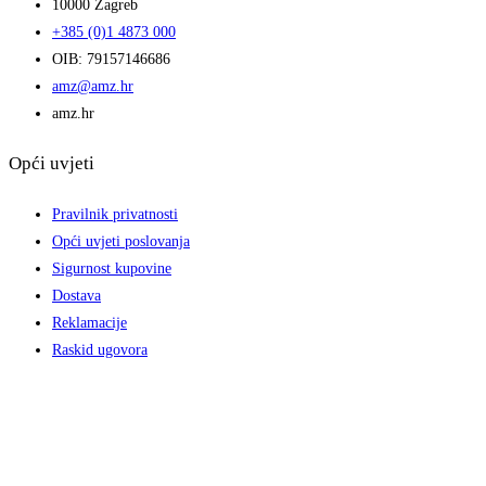
10000 Zagreb
+385 (0)1 4873 000
OIB: 79157146686
amz@amz.hr
amz.hr
Opći uvjeti
Pravilnik privatnosti
Opći uvjeti poslovanja
Sigurnost kupovine
Dostava
Reklamacije
Raskid ugovora