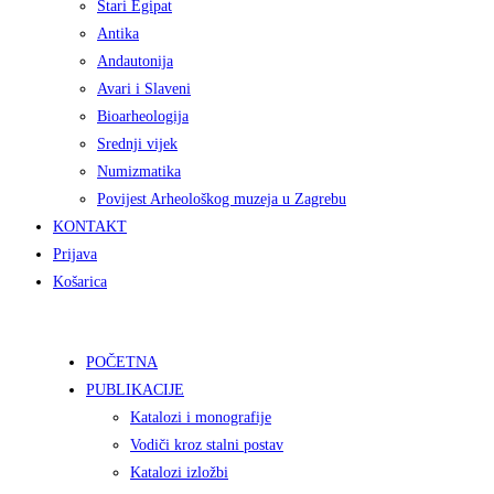
Stari Egipat
Antika
Andautonija
Avari i Slaveni
Bioarheologija
Srednji vijek
Numizmatika
Povijest Arheološkog muzeja u Zagrebu
KONTAKT
Prijava
Košarica
POČETNA
PUBLIKACIJE
Katalozi i monografije
Vodiči kroz stalni postav
Katalozi izložbi