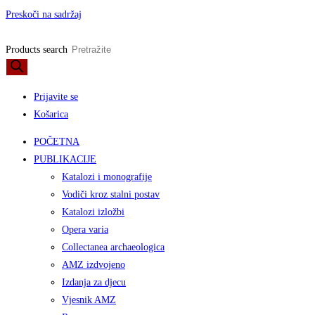
Preskoči na sadržaj
Products search
Prijavite se
Košarica
POČETNA
PUBLIKACIJE
Katalozi i monografije
Vodiči kroz stalni postav
Katalozi izložbi
Opera varia
Collectanea archaeologica
AMZ izdvojeno
Izdanja za djecu
Vjesnik AMZ