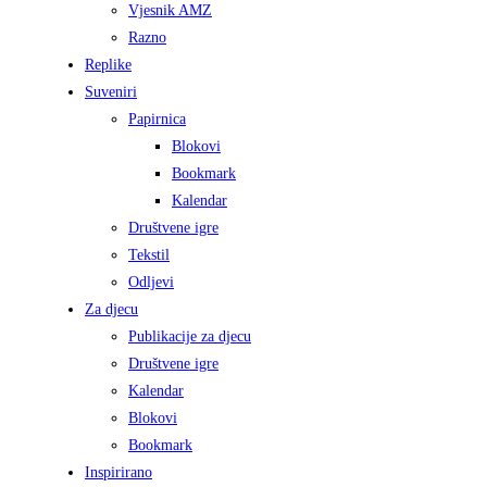
Vjesnik AMZ
Razno
Replike
Suveniri
Papirnica
Blokovi
Bookmark
Kalendar
Društvene igre
Tekstil
Odljevi
Za djecu
Publikacije za djecu
Društvene igre
Kalendar
Blokovi
Bookmark
Inspirirano