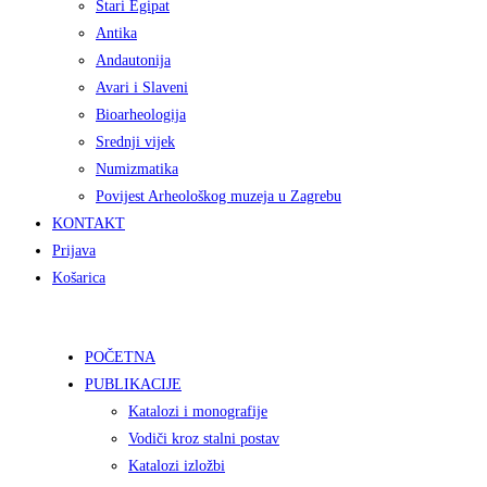
Stari Egipat
Antika
Andautonija
Avari i Slaveni
Bioarheologija
Srednji vijek
Numizmatika
Povijest Arheološkog muzeja u Zagrebu
KONTAKT
Prijava
Košarica
POČETNA
PUBLIKACIJE
Katalozi i monografije
Vodiči kroz stalni postav
Katalozi izložbi