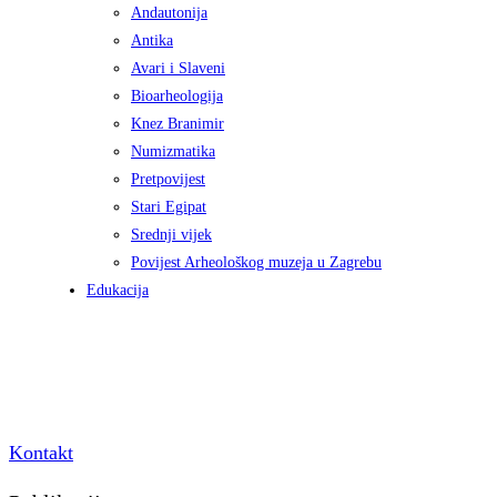
Andautonija
Antika
Avari i Slaveni
Bioarheologija
Knez Branimir
Numizmatika
Pretpovijest
Stari Egipat
Srednji vijek
Povijest Arheološkog muzeja u Zagrebu
Edukacija
Kontakt