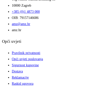
10000 Zagreb
+385 (0)1 4873 000
OIB: 79157146686
amz@amz.hr
amz.hr
Opći uvjeti
Pravilnik privatnosti
Opći uvjeti poslovanja
Sigurnost kupovine
Dostava
Reklamacije
Raskid ugovora