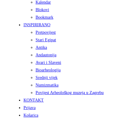
Kalendar
Blokovi
Bookmark
INSPIRIRANO
Pretpovijest
Stari Egipat
Antika
Andautonija
Avari i Slaveni
Bioarheologija
Srednji vijek
Numizmatika
Povijest Arheološkog muzeja u Zagrebu
KONTAKT
Prijava
Košarica