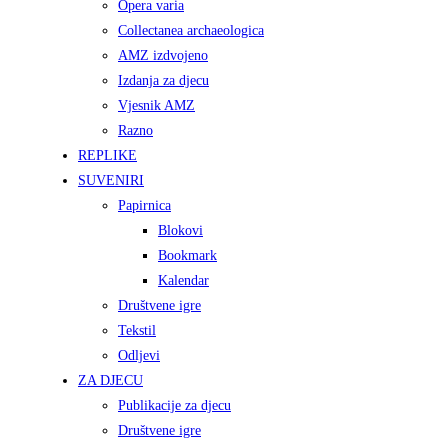
Opera varia
Collectanea archaeologica
AMZ izdvojeno
Izdanja za djecu
Vjesnik AMZ
Razno
REPLIKE
SUVENIRI
Papirnica
Blokovi
Bookmark
Kalendar
Društvene igre
Tekstil
Odljevi
ZA DJECU
Publikacije za djecu
Društvene igre