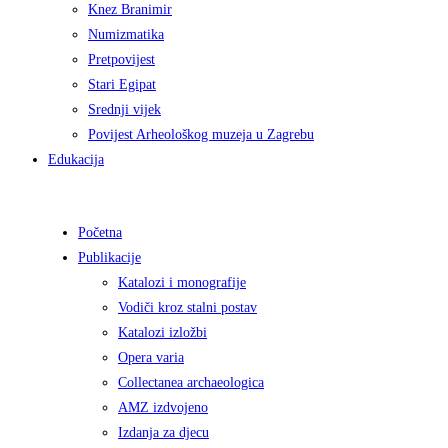
Knez Branimir
Numizmatika
Pretpovijest
Stari Egipat
Srednji vijek
Povijest Arheološkog muzeja u Zagrebu
Edukacija
Početna
Publikacije
Katalozi i monografije
Vodiči kroz stalni postav
Katalozi izložbi
Opera varia
Collectanea archaeologica
AMZ izdvojeno
Izdanja za djecu