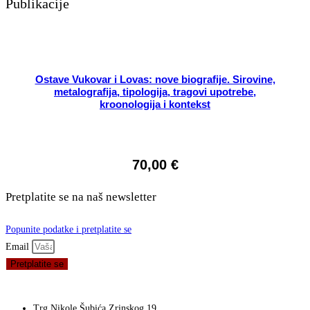
Publikacije
Ostave Vukovar i Lovas: nove biografije. Sirovine,
metalografija, tipologija, tragovi upotrebe,
kroonologija i kontekst
70,00
€
Pretplatite se na naš newsletter
Popunite podatke i pretplatite se
Email
Pretplatite se
Trg Nikole Šubića Zrinskog 19