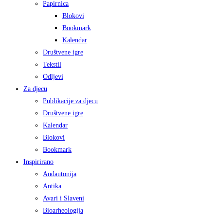
Papirnica
Blokovi
Bookmark
Kalendar
Društvene igre
Tekstil
Odljevi
Za djecu
Publikacije za djecu
Društvene igre
Kalendar
Blokovi
Bookmark
Inspirirano
Andautonija
Antika
Avari i Slaveni
Bioarheologija