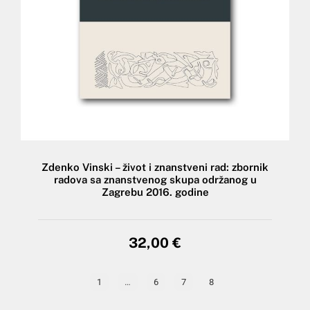
Zdenko Vinski – život i znanstveni rad: zbornik
radova sa znanstvenog skupa održanog u
Zagrebu 2016. godine
32,00
€
1
…
6
7
8