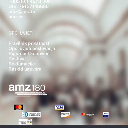
+385 (0)1 4873 000
OIB: 79157146686
amz@amz.hr
amz.hr
OPĆI UVJETI
Pravilnik privatnosti
Opći uvjeti poslovanja
Sigurnost kupovine
Dostava
Reklamacije
Raskid ugovora