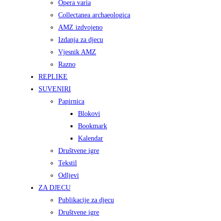
Opera varia
Collectanea archaeologica
AMZ izdvojeno
Izdanja za djecu
Vjesnik AMZ
Razno
REPLIKE
SUVENIRI
Papirnica
Blokovi
Bookmark
Kalendar
Društvene igre
Tekstil
Odljevi
ZA DJECU
Publikacije za djecu
Društvene igre