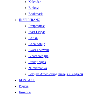
Kalendar
Blokovi
Bookmark
INSPIRIRANO
Pretpovijest
Stari Egipat
Antika
Andautonija
Avari i Slaveni
Bioarheologija
Srednji vijek
Numizmatika
Povijest Arheološkog muzeja u Zagrebu
KONTAKT
Prijava
Košarica