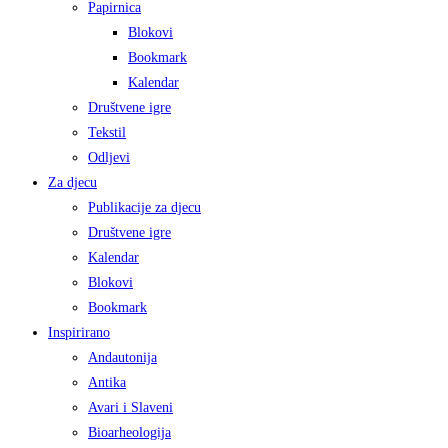
Papirnica
Blokovi
Bookmark
Kalendar
Društvene igre
Tekstil
Odljevi
Za djecu
Publikacije za djecu
Društvene igre
Kalendar
Blokovi
Bookmark
Inspirirano
Andautonija
Antika
Avari i Slaveni
Bioarheologija