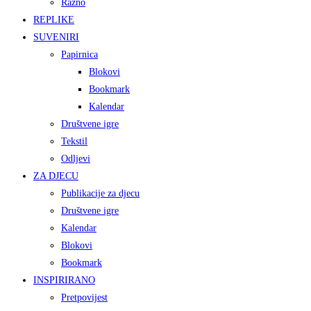
Razno
REPLIKE
SUVENIRI
Papirnica
Blokovi
Bookmark
Kalendar
Društvene igre
Tekstil
Odljevi
ZA DJECU
Publikacije za djecu
Društvene igre
Kalendar
Blokovi
Bookmark
INSPIRIRANO
Pretpovijest