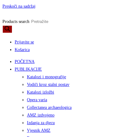
Preskoči na sadržaj
Products search
Prijavite se
Košarica
POČETNA
PUBLIKACIJE
Katalozi i monografije
Vodiči kroz stalni postav
Katalozi izložbi
Opera varia
Collectanea archaeologica
AMZ izdvojeno
Izdanja za djecu
Vjesnik AMZ