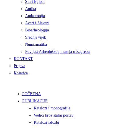
Stari Egipat
Antika
Andautonija
Avari i Slaveni
Bioarheologija
Srednji vijek
Numizmatika
Povijest Arheološkog muzeja u Zagrebu
KONTAKT
Prijava
Košarica
POČETNA
PUBLIKACIJE
Katalozi i monografije
Vodiči kroz stalni postav
Katalozi izložbi