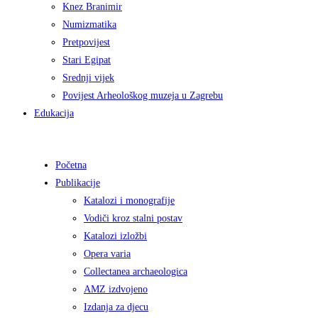
Knez Branimir
Numizmatika
Pretpovijest
Stari Egipat
Srednji vijek
Povijest Arheološkog muzeja u Zagrebu
Edukacija
Početna
Publikacije
Katalozi i monografije
Vodiči kroz stalni postav
Katalozi izložbi
Opera varia
Collectanea archaeologica
AMZ izdvojeno
Izdanja za djecu