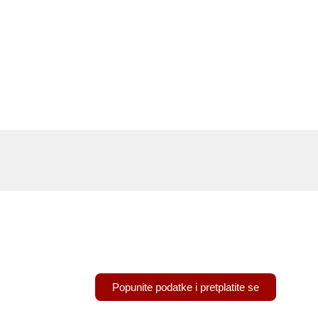
Pretplatite se na naš newsletter
Popunite podatke i pretplatite se