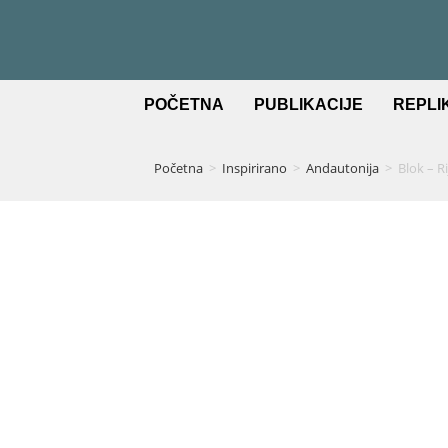
POČETNA
PUBLIKACIJE
REPLI
Početna
>
Inspirirano
>
Andautonija
>
Blok – Ri