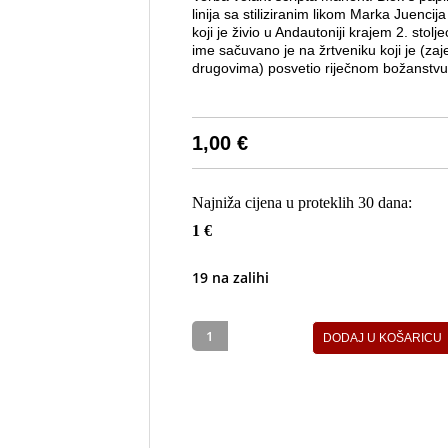
linija sa stiliziranim likom Marka Juencija
koji je živio u Andautoniji krajem 2. stolj
ime sačuvano je na žrtveniku koji je (zaj
drugovima) posvetio riječnom božanstvu
1,00
€
Najniža cijena u proteklih 30 dana:
1 €
19 na zalihi
DODAJ U KOŠARICU