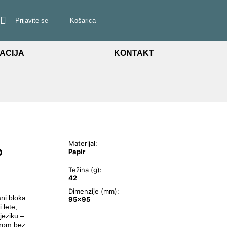
Prijavite se
Košarica
ACIJA
KONTAKT
Materijal:
o
Papir
Težina (g):
42
Dimenzije (mm):
ani bloka
95x95
 lete,
jeziku –
irom bez