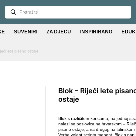
KE
SUVENIRI
ZA DJECU
INSPIRIRANO
EDUK
ječi lete pisano ostaje
Blok – Riječi lete pisan
ostaje
Blok s različitom koricama, na jednoj str
nalazi se poslovica na hrvatskom – Riječi
pisano ostaje, a na drugoj, na latinskom 
Verba volant scripta manent. Blok s pap