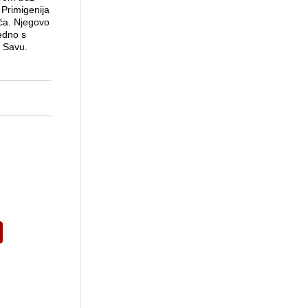
 Primigenija
eća. Njegovo
edno s
 Savu.