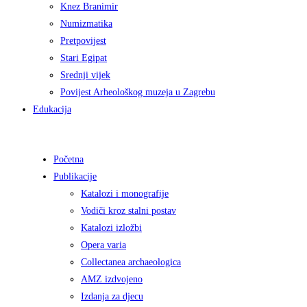
Knez Branimir
Numizmatika
Pretpovijest
Stari Egipat
Srednji vijek
Povijest Arheološkog muzeja u Zagrebu
Edukacija
Početna
Publikacije
Katalozi i monografije
Vodiči kroz stalni postav
Katalozi izložbi
Opera varia
Collectanea archaeologica
AMZ izdvojeno
Izdanja za djecu