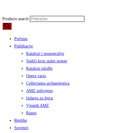
Products search
Početna
Publikacije
Katalozi i monografije
Vodiči kroz stalni postav
Katalozi izložbi
Opera varia
Collectanea archaeologica
AMZ izdvojeno
Izdanja za djecu
Vjesnik AMZ
Razno
Replike
Suveniri