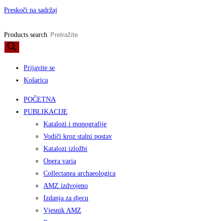
Preskoči na sadržaj
Products search
Prijavite se
Košarica
POČETNA
PUBLIKACIJE
Katalozi i monografije
Vodiči kroz stalni postav
Katalozi izložbi
Opera varia
Collectanea archaeologica
AMZ izdvojeno
Izdanja za djecu
Vjesnik AMZ