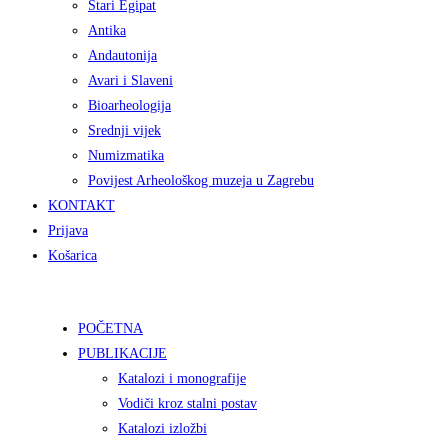
Stari Egipat
Antika
Andautonija
Avari i Slaveni
Bioarheologija
Srednji vijek
Numizmatika
Povijest Arheološkog muzeja u Zagrebu
KONTAKT
Prijava
Košarica
POČETNA
PUBLIKACIJE
Katalozi i monografije
Vodiči kroz stalni postav
Katalozi izložbi