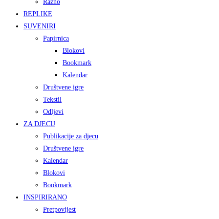
Razno
REPLIKE
SUVENIRI
Papirnica
Blokovi
Bookmark
Kalendar
Društvene igre
Tekstil
Odljevi
ZA DJECU
Publikacije za djecu
Društvene igre
Kalendar
Blokovi
Bookmark
INSPIRIRANO
Pretpovijest