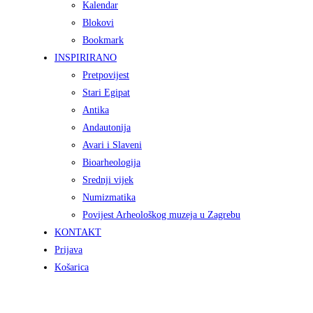
Kalendar
Blokovi
Bookmark
INSPIRIRANO
Pretpovijest
Stari Egipat
Antika
Andautonija
Avari i Slaveni
Bioarheologija
Srednji vijek
Numizmatika
Povijest Arheološkog muzeja u Zagrebu
KONTAKT
Prijava
Košarica