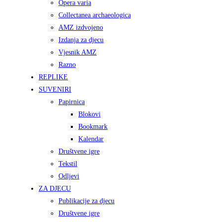
Opera varia
Collectanea archaeologica
AMZ izdvojeno
Izdanja za djecu
Vjesnik AMZ
Razno
REPLIKE
SUVENIRI
Papirnica
Blokovi
Bookmark
Kalendar
Društvene igre
Tekstil
Odljevi
ZA DJECU
Publikacije za djecu
Društvene igre