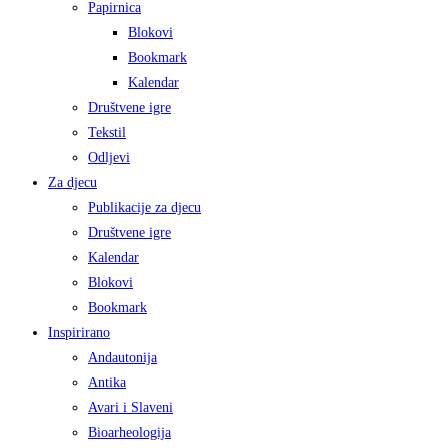
Papirnica
Blokovi
Bookmark
Kalendar
Društvene igre
Tekstil
Odljevi
Za djecu
Publikacije za djecu
Društvene igre
Kalendar
Blokovi
Bookmark
Inspirirano
Andautonija
Antika
Avari i Slaveni
Bioarheologija