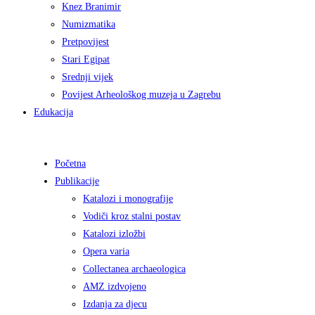
Knez Branimir
Numizmatika
Pretpovijest
Stari Egipat
Srednji vijek
Povijest Arheološkog muzeja u Zagrebu
Edukacija
Početna
Publikacije
Katalozi i monografije
Vodiči kroz stalni postav
Katalozi izložbi
Opera varia
Collectanea archaeologica
AMZ izdvojeno
Izdanja za djecu