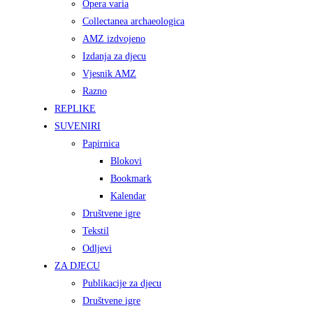
Opera varia
Collectanea archaeologica
AMZ izdvojeno
Izdanja za djecu
Vjesnik AMZ
Razno
REPLIKE
SUVENIRI
Papirnica
Blokovi
Bookmark
Kalendar
Društvene igre
Tekstil
Odljevi
ZA DJECU
Publikacije za djecu
Društvene igre