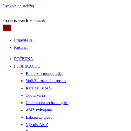
Preskoči na sadržaj
Products search
Prijavite se
Košarica
POČETNA
PUBLIKACIJE
Katalozi i monografije
Vodiči kroz stalni postav
Katalozi izložbi
Opera varia
Collectanea archaeologica
AMZ izdvojeno
Izdanja za djecu
Vjesnik AMZ