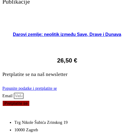
Publikacije
Darovi zemlje: neolitik između Save, Drave i Dunava
26,50
€
Pretplatite se na naš newsletter
Popunite podatke i pretplatite se
Email
Pretplatite se
Trg Nikole Šubića Zrinskog 19
10000 Zagreb