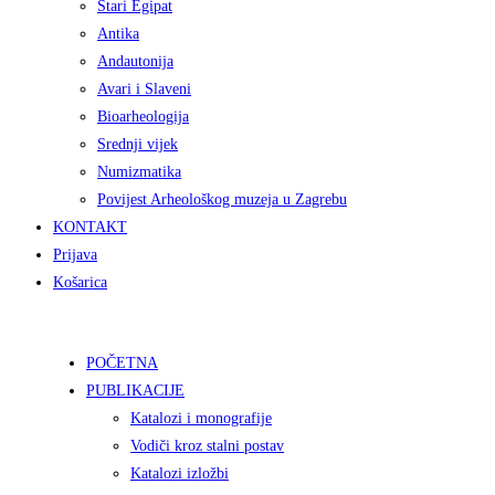
Stari Egipat
Antika
Andautonija
Avari i Slaveni
Bioarheologija
Srednji vijek
Numizmatika
Povijest Arheološkog muzeja u Zagrebu
KONTAKT
Prijava
Košarica
POČETNA
PUBLIKACIJE
Katalozi i monografije
Vodiči kroz stalni postav
Katalozi izložbi