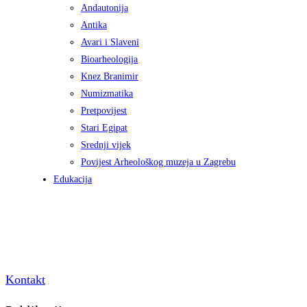
Andautonija
Antika
Avari i Slaveni
Bioarheologija
Knez Branimir
Numizmatika
Pretpovijest
Stari Egipat
Srednji vijek
Povijest Arheološkog muzeja u Zagrebu
Edukacija
Kontakt