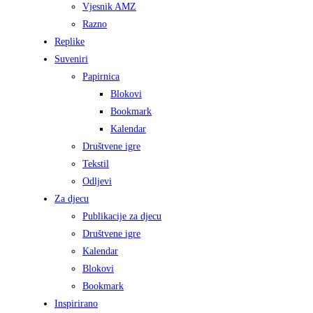
Vjesnik AMZ
Razno
Replike
Suveniri
Papirnica
Blokovi
Bookmark
Kalendar
Društvene igre
Tekstil
Odljevi
Za djecu
Publikacije za djecu
Društvene igre
Kalendar
Blokovi
Bookmark
Inspirirano