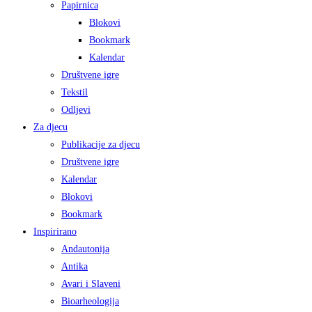
Papirnica
Blokovi
Bookmark
Kalendar
Društvene igre
Tekstil
Odljevi
Za djecu
Publikacije za djecu
Društvene igre
Kalendar
Blokovi
Bookmark
Inspirirano
Andautonija
Antika
Avari i Slaveni
Bioarheologija