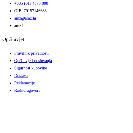
+385 (0)1 4873 000
OIB: 79157146686
amz@amz.hr
amz.hr
Opći uvjeti
Pravilnik privatnosti
Opći uvjeti poslovanja
Sigurnost kupovine
Dostava
Reklamacije
Raskid ugovora