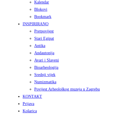
Kalendar
Blokovi
Bookmark
INSPIRIRANO
Pretpovijest
Stari Egipat
Antika
Andautonija
Avari i Slaveni
Bioarheologija
Srednji vijek
Numizmatika
Povijest Arheološkog muzeja u Zagrebu
KONTAKT
Prijava
Košarica