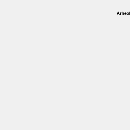
Arheol