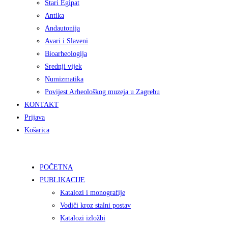
Stari Egipat
Antika
Andautonija
Avari i Slaveni
Bioarheologija
Srednji vijek
Numizmatika
Povijest Arheološkog muzeja u Zagrebu
KONTAKT
Prijava
Košarica
POČETNA
PUBLIKACIJE
Katalozi i monografije
Vodiči kroz stalni postav
Katalozi izložbi