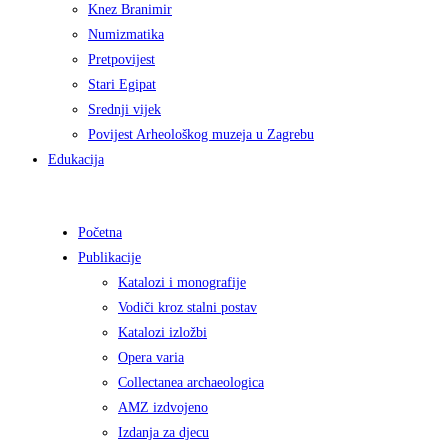
Knez Branimir
Numizmatika
Pretpovijest
Stari Egipat
Srednji vijek
Povijest Arheološkog muzeja u Zagrebu
Edukacija
Početna
Publikacije
Katalozi i monografije
Vodiči kroz stalni postav
Katalozi izložbi
Opera varia
Collectanea archaeologica
AMZ izdvojeno
Izdanja za djecu