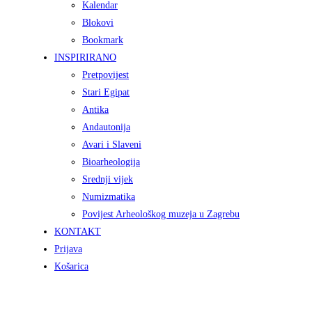
Kalendar
Blokovi
Bookmark
INSPIRIRANO
Pretpovijest
Stari Egipat
Antika
Andautonija
Avari i Slaveni
Bioarheologija
Srednji vijek
Numizmatika
Povijest Arheološkog muzeja u Zagrebu
KONTAKT
Prijava
Košarica