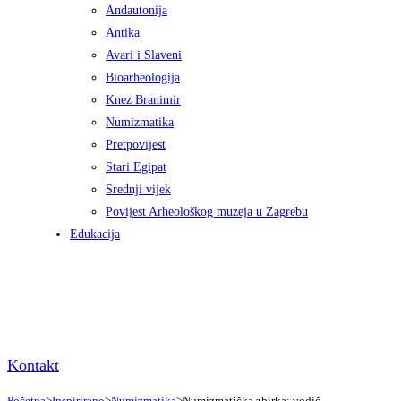
Andautonija
Antika
Avari i Slaveni
Bioarheologija
Knez Branimir
Numizmatika
Pretpovijest
Stari Egipat
Srednji vijek
Povijest Arheološkog muzeja u Zagrebu
Edukacija
Kontakt
Početna
>
Inspirirano
>
Numizmatika
>
Numizmatička zbirka: vodič