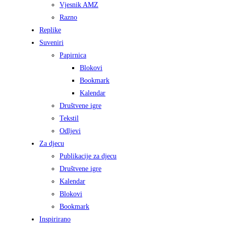
Vjesnik AMZ
Razno
Replike
Suveniri
Papirnica
Blokovi
Bookmark
Kalendar
Društvene igre
Tekstil
Odljevi
Za djecu
Publikacije za djecu
Društvene igre
Kalendar
Blokovi
Bookmark
Inspirirano