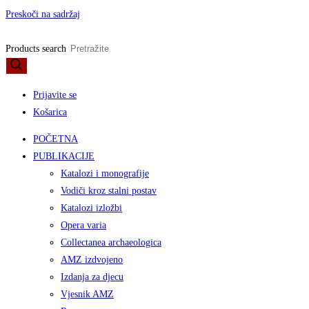
Preskoči na sadržaj
Products search
Prijavite se
Košarica
POČETNA
PUBLIKACIJE
Katalozi i monografije
Vodiči kroz stalni postav
Katalozi izložbi
Opera varia
Collectanea archaeologica
AMZ izdvojeno
Izdanja za djecu
Vjesnik AMZ