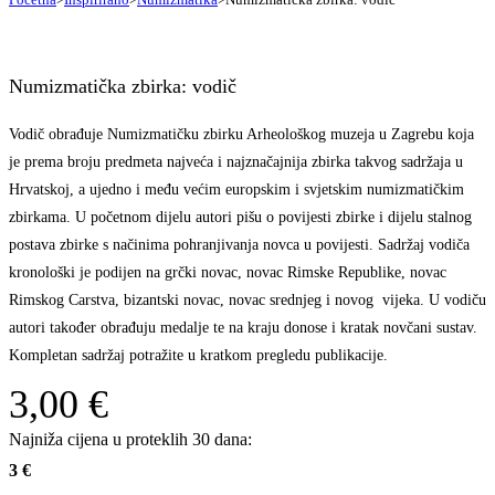
Numizmatička zbirka: vodič
Vodič obrađuje Numizmatičku zbirku Arheološkog muzeja u Zagrebu koja
je prema broju predmeta najveća i najznačajnija zbirka takvog sadržaja u
Hrvatskoj, a ujedno i među većim europskim i svjetskim numizmatičkim
zbirkama. U početnom dijelu autori pišu o povijesti zbirke i dijelu stalnog
postava zbirke s načinima pohranjivanja novca u povijesti. Sadržaj vodiča
kronološki je podijen na grčki novac, novac Rimske Republike, novac
Rimskog Carstva, bizantski novac, novac srednjeg i novog vijeka. U vodiču
autori također obrađuju medalje te na kraju donose i kratak novčani sustav.
Kompletan sadržaj potražite u kratkom pregledu publikacije.
3,00
€
Najniža cijena u proteklih 30 dana:
3 €