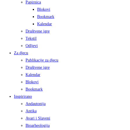
Papirnica
Blokovi
Bookmark
Kalendar
Društvene igre
Tekstil
Odljevi
Za djecu
Publikacije za djecu
Društvene igre
Kalendar
Blokovi
Bookmark
Inspirirano
Andautonija
Antika
Avari i Slaveni
Bioarheologija