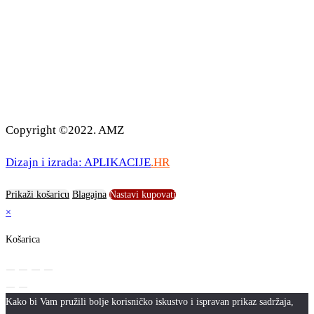
Copyright ©2022. AMZ
Dizajn i izrada: APLIKACIJE
.HR
Prikaži košaricu
Blagajna
Nastavi kupovati
×
Košarica
Kako bi Vam pružili bolje korisničko iskustvo i ispravan prikaz sadržaja,