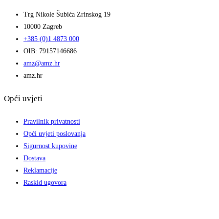
Trg Nikole Šubića Zrinskog 19
10000 Zagreb
+385 (0)1 4873 000
OIB: 79157146686
amz@amz.hr
amz.hr
Opći uvjeti
Pravilnik privatnosti
Opći uvjeti poslovanja
Sigurnost kupovine
Dostava
Reklamacije
Raskid ugovora