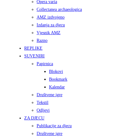
Opera varia
Collectanea archaeologica
AMZ izdvojeno
Izdanja za djecu
Vjesnik AMZ
Razno
REPLIKE
SUVENIRI
Papirnica
Blokovi
Bookmark
Kalendar
Društvene igre
Tekstil
Odljevi
ZA DJECU
Publikacije za djecu
Društvene igre