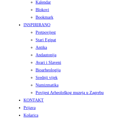
Kalendar
Blokovi
Bookmark
INSPIRIRANO
Pretpovijest
Stari Egipat
Antika
Andautonija
Avari i Slaveni
Bioarheologija
Srednji vijek
Numizmatika
Povijest Arheološkog muzeja u Zagrebu
KONTAKT
Prijava
Košarica