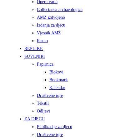
Opera varia
Collectanea archaeologica
AMZ izdvojeno
Izdanja za djecu
Vjesnik AMZ
Razno
REPLIKE
SUVENIRI
Papirnica
Blokovi
Bookmark
Kalendar
Društvene igre
Tekstil
Odljevi
ZA DJECU
Publikacije za djecu
Društvene igre