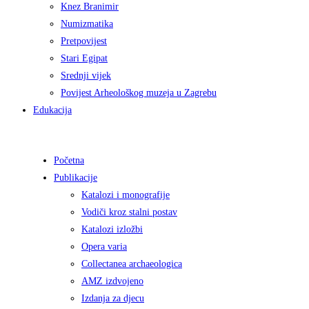
Knez Branimir
Numizmatika
Pretpovijest
Stari Egipat
Srednji vijek
Povijest Arheološkog muzeja u Zagrebu
Edukacija
Početna
Publikacije
Katalozi i monografije
Vodiči kroz stalni postav
Katalozi izložbi
Opera varia
Collectanea archaeologica
AMZ izdvojeno
Izdanja za djecu