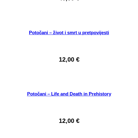
Potočani – život i smrt u pretpovijesti
12,00
€
Potočani – Life and Death in Prehistory
12,00
€