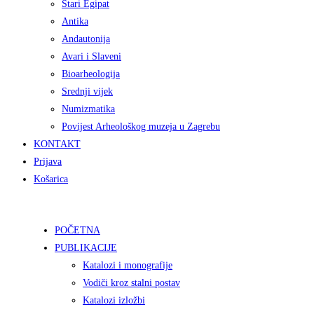
Stari Egipat
Antika
Andautonija
Avari i Slaveni
Bioarheologija
Srednji vijek
Numizmatika
Povijest Arheološkog muzeja u Zagrebu
KONTAKT
Prijava
Košarica
POČETNA
PUBLIKACIJE
Katalozi i monografije
Vodiči kroz stalni postav
Katalozi izložbi