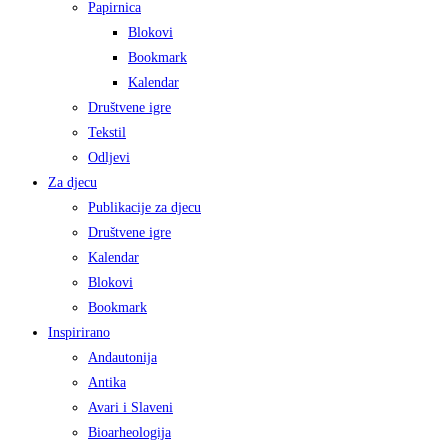
Papirnica
Blokovi
Bookmark
Kalendar
Društvene igre
Tekstil
Odljevi
Za djecu
Publikacije za djecu
Društvene igre
Kalendar
Blokovi
Bookmark
Inspirirano
Andautonija
Antika
Avari i Slaveni
Bioarheologija