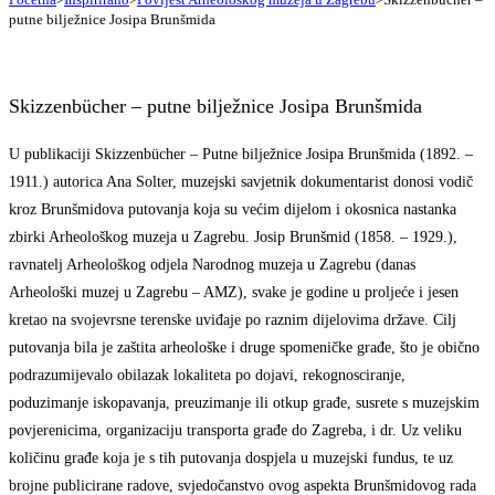
putne bilježnice Josipa Brunšmida
Skizzenbücher – putne bilježnice Josipa Brunšmida
U publikaciji Skizzenbücher – Putne bilježnice Josipa Brunšmida (1892. –
1911.) autorica Ana Solter, muzejski savjetnik dokumentarist donosi vodič
kroz Brunšmidova putovanja koja su većim dijelom i okosnica nastanka
zbirki Arheološkog muzeja u Zagrebu. Josip Brunšmid (1858. – 1929.),
ravnatelj Arheološkog odjela Narodnog muzeja u Zagrebu (danas
Arheološki muzej u Zagrebu – AMZ), svake je godine u proljeće i jesen
kretao na svojevrsne terenske uviđaje po raznim dijelovima države. Cilj
putovanja bila je zaštita arheološke i druge spomeničke građe, što je obično
podrazumijevalo obilazak lokaliteta po dojavi, rekognosciranje,
poduzimanje iskopavanja, preuzimanje ili otkup građe, susrete s muzejskim
povjerenicima, organizaciju transporta građe do Zagreba, i dr. Uz veliku
količinu građe koja je s tih putovanja dospjela u muzejski fundus, te uz
brojne publicirane radove, svjedočanstvo ovog aspekta Brunšmidovog rada