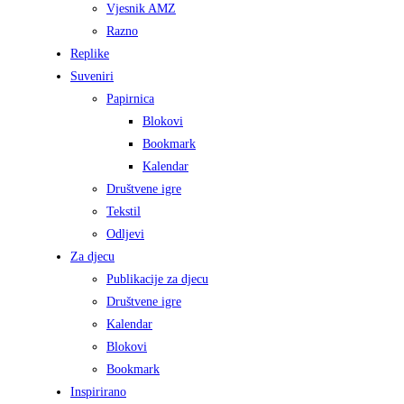
Vjesnik AMZ
Razno
Replike
Suveniri
Papirnica
Blokovi
Bookmark
Kalendar
Društvene igre
Tekstil
Odljevi
Za djecu
Publikacije za djecu
Društvene igre
Kalendar
Blokovi
Bookmark
Inspirirano