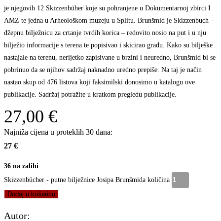
je njegovih 12 Skizzenbüher koje su pohranjene u Dokumentarnoj zbirci I
AMZ te jedna u Arheološkom muzeju u Splitu. Brunšmid je Skizzenbuch –
džepnu bilježnicu za crtanje tvrdih korica – redovito nosio na put i u nju
bilježio informacije s terena te popisivao i skicirao građu. Kako su bilješke
nastajale na terenu, nerijetko zapisivane u brzini i neuredno, Brunšmid bi se
pobrinuo da se njihov sadržaj naknadno uredno prepiše. Na taj je način
nastao skup od 476 listova koji faksimilski donosimo u katalogu ove
publikacije. Sadržaj potražite u kratkom pregledu publikacije.
27,00
€
Najniža cijena u proteklih 30 dana:
27 €
36 na zalihi
Skizzenbücher - putne bilježnice Josipa Brunšmida količina
Dodaj u košaricu
Autor: