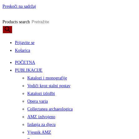
Preskoči na sadržaj
Products search
Prijavite se
Košarica
POČETNA
PUBLIKACIJE
Katalozi i monografije
Vodiči kroz stalni postav
Katalozi izložbi
Opera varia
Collectanea archaeologica
AMZ izdvojeno
Izdanja za djecu
Vjesnik AMZ