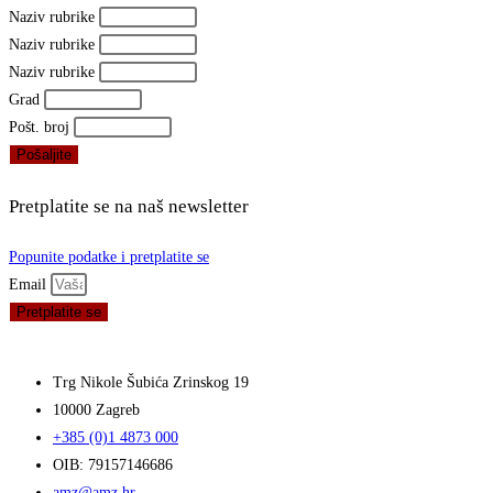
Naziv rubrike
Naziv rubrike
Naziv rubrike
Grad
Pošt. broj
Pošaljite
Pretplatite se na naš newsletter
Popunite podatke i pretplatite se
Email
Pretplatite se
Trg Nikole Šubića Zrinskog 19
10000 Zagreb
+385 (0)1 4873 000
OIB: 79157146686
amz@amz.hr