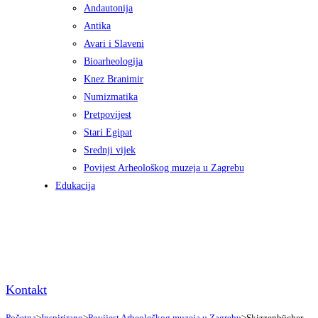
Andautonija
Antika
Avari i Slaveni
Bioarheologija
Knez Branimir
Numizmatika
Pretpovijest
Stari Egipat
Srednji vijek
Povijest Arheološkog muzeja u Zagrebu
Edukacija
Kontakt
Početna
>
Inspirirano
>
Povijest Arheološkog muzeja u Zagrebu
>
Skizzenbücher –