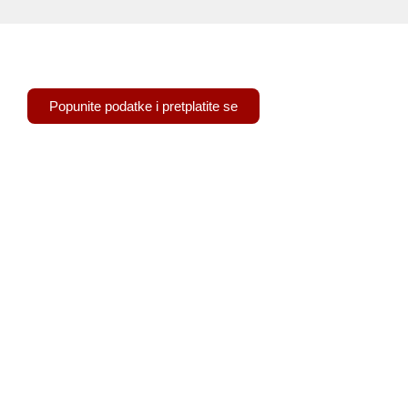
Pretplatite se na naš newsletter
Popunite podatke i pretplatite se
Trg Nikole Šubića Zrinskog 19
10000 Zagreb
+385 (0)1 4873 000
OIB: 79157146686
amz@amz.hr
amz.hr