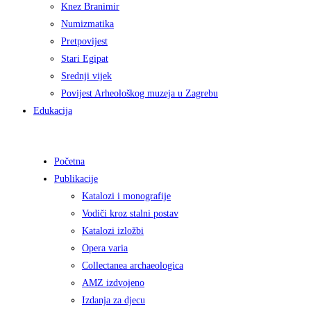
Knez Branimir
Numizmatika
Pretpovijest
Stari Egipat
Srednji vijek
Povijest Arheološkog muzeja u Zagrebu
Edukacija
Početna
Publikacije
Katalozi i monografije
Vodiči kroz stalni postav
Katalozi izložbi
Opera varia
Collectanea archaeologica
AMZ izdvojeno
Izdanja za djecu