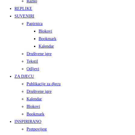
Razno
REPLIKE
SUVENIRI
Papirnica
Blokovi
Bookmark
Kalendar
Društvene igre
Tekstil
Odljevi
ZA DJECU
Publikacije za djecu
Društvene igre
Kalendar
Blokovi
Bookmark
INSPIRIRANO
Pretpovijest