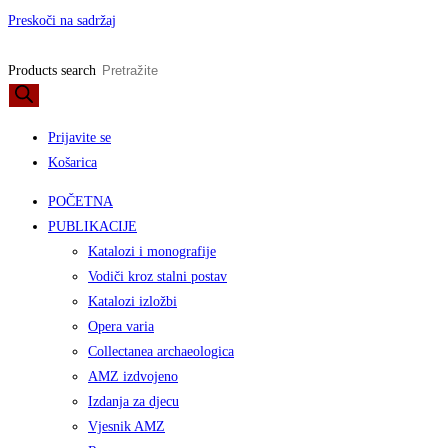
Preskoči na sadržaj
Products search
Prijavite se
Košarica
POČETNA
PUBLIKACIJE
Katalozi i monografije
Vodiči kroz stalni postav
Katalozi izložbi
Opera varia
Collectanea archaeologica
AMZ izdvojeno
Izdanja za djecu
Vjesnik AMZ