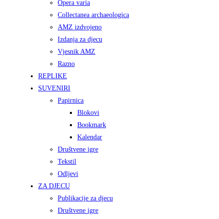
Opera varia
Collectanea archaeologica
AMZ izdvojeno
Izdanja za djecu
Vjesnik AMZ
Razno
REPLIKE
SUVENIRI
Papirnica
Blokovi
Bookmark
Kalendar
Društvene igre
Tekstil
Odljevi
ZA DJECU
Publikacije za djecu
Društvene igre