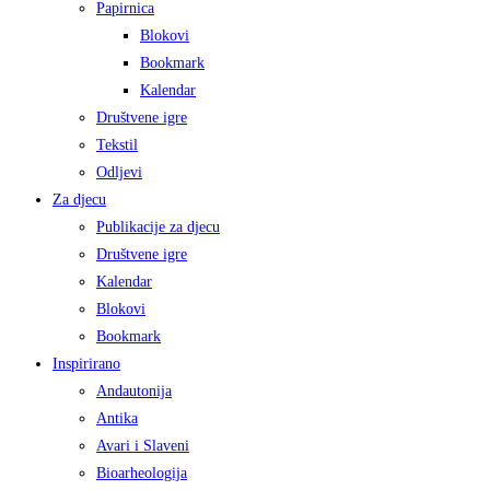
Papirnica
Blokovi
Bookmark
Kalendar
Društvene igre
Tekstil
Odljevi
Za djecu
Publikacije za djecu
Društvene igre
Kalendar
Blokovi
Bookmark
Inspirirano
Andautonija
Antika
Avari i Slaveni
Bioarheologija