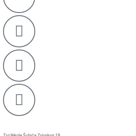
Trg Nikole Šubića Zrinskog 19