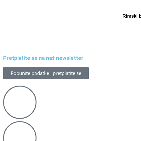
Rimski b
Pretplatite se na naš newsletter
Popunite podatke i pretplatite se